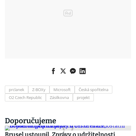
prclanek
Z-BOXy
Microsoft
Česká spořitelna
O2 Czech Republic
Zásilkovna
projekt
Doporučujeme
Brusel ustoupil. Zprávy o udržitelnosti