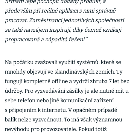
firmám lépe pochopit dodaný produkt, a
především při reálné aplikaci s nimi správně
pracovat. Zaměstnanci jednotlivých společností
se také navzájem inspirují, díky čemuž vznikají
propracovaná a nápaditá řešení.“
Na počátku zvažovali využití systémů, které se
mnohdy objevují ve skandinávských zemích. Ty
fungují kompletně offline a vydrží zhruba 7 let bez
údržby. Pro vyzvedávání zásilky je ale nutné mít u
sebe telefon nebo jiné komunikační zařízení
s připojením k internetu. V opačném případě
balík nelze vyzvednout. To má však významnou
nevýhodu pro provozovatele. Pokud totiž