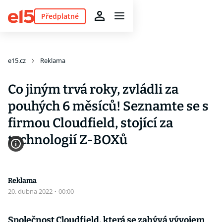
Předplatné
e15.cz
Reklama
Co jiným trvá roky, zvládli za
pouhých 6 měsíců! Seznamte se s
firmou Cloudfield, stojící za
technologií Z-BOXů
Reklama
20. dubna 2022
·
00:00
Společnost Cloudfield, která se zabývá vývojem