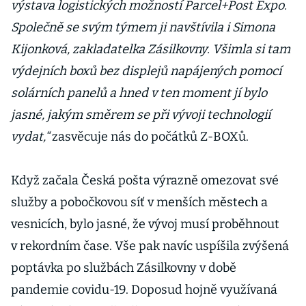
výstava logistických možností Parcel+Post Expo.
Společně se svým týmem ji navštívila i Simona
Kijonková, zakladatelka Zásilkovny. Všimla si tam
výdejních boxů bez displejů napájených pomocí
solárních panelů a hned v ten moment jí bylo
jasné, jakým směrem se při vývoji technologií
vydat,“
zasvěcuje nás do počátků Z-BOXů.
Když začala Česká pošta výrazně omezovat své
služby a pobočkovou síť v menších městech a
vesnicích, bylo jasné, že vývoj musí proběhnout
v rekordním čase. Vše pak navíc uspíšila zvýšená
poptávka po službách Zásilkovny v době
pandemie covidu-19. Doposud hojně využívaná