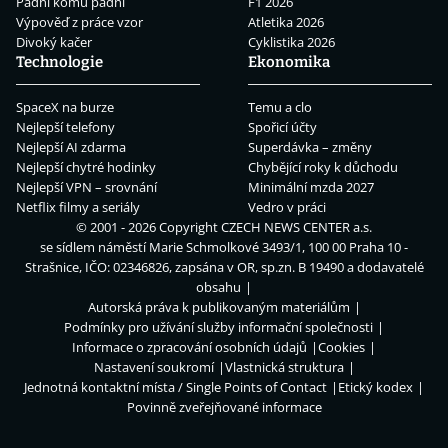
Padni komu padni
F1 2026
Výpověď z práce vzor
Atletika 2026
Divoký kačer
Cyklistika 2026
Technologie
Ekonomika
SpaceX na burze
Temu a clo
Nejlepší telefony
Spořicí účty
Nejlepší AI zdarma
Superdávka – změny
Nejlepší chytré hodinky
Chybějící roky k důchodu
Nejlepší VPN – srovnání
Minimální mzda 2027
Netflix filmy a seriály
Vedro v práci
© 2001 - 2026 Copyright
CZECH NEWS CENTER a.s.
se sídlem náměstí Marie Schmolkové 3493/1, 100 00 Praha 10 -
Strašnice, IČO: 02346826, zapsána v OR, sp.zn. B 19490 a dodavatelé
obsahu
Autorská práva k publikovaným materiálům
Podmínky pro užívání služby informační společnosti
Informace o zpracování osobních údajů
Cookies
Nastavení soukromí
Vlastnická struktura
Jednotná kontaktní místa / Single Points of Contact
Etický kodex
Povinně zveřejňované informace