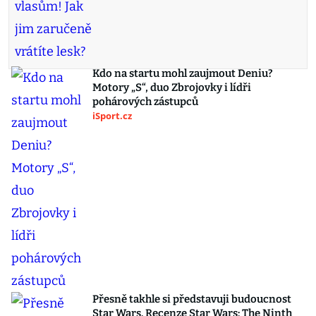
Kdo na startu mohl zaujmout Deniu?
Motory „S“, duo Zbrojovky i lídři
pohárových zástupců
iSport.cz
Přesně takhle si představuji budoucnost
Star Wars. Recenze Star Wars: The Ninth