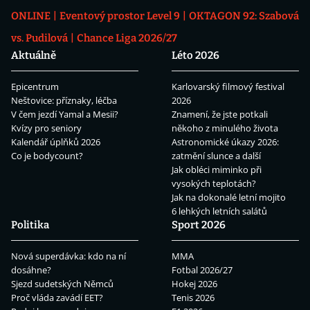
ONLINE
Eventový prostor Level 9
OKTAGON 92: Szabová
vs. Pudilová
Chance Liga 2026/27
Aktuálně
Léto 2026
Epicentrum
Karlovarský filmový festival
Neštovice: příznaky, léčba
2026
V čem jezdí Yamal a Mesii?
Znamení, že jste potkali
Kvízy pro seniory
někoho z minulého života
Kalendář úplňků 2026
Astronomické úkazy 2026:
Co je bodycount?
zatmění slunce a další
Jak obléci miminko při
vysokých teplotách?
Jak na dokonalé letní mojito
6 lehkých letních salátů
Politika
Sport 2026
Nová superdávka: kdo na ní
MMA
dosáhne?
Fotbal 2026/27
Sjezd sudetských Němců
Hokej 2026
Proč vláda zavádí EET?
Tenis 2026