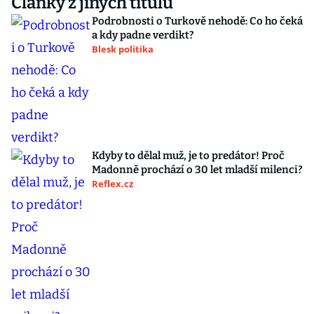
Články z jiných titulů
Podrobnosti o Turkově nehodě: Co ho čeká
a kdy padne verdikt?
Blesk politika
Kdyby to dělal muž, je to predátor! Proč
Madonně prochází o 30 let mladší milenci?
Reflex.cz