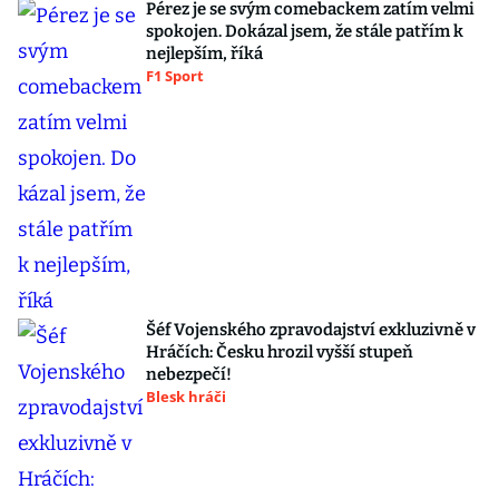
Pérez je se svým comebackem zatím velmi
spokojen. Dokázal jsem, že stále patřím k
nejlepším, říká
F1 Sport
Šéf Vojenského zpravodajství exkluzivně v
Hráčích: Česku hrozil vyšší stupeň
nebezpečí!
Blesk hráči