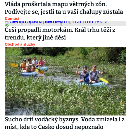
Vláda proškrtala mapu větrných zón.
Podívejte se, jestli ta u vaší chalupy zůstala
Domácí
Češi propadli motorkám. Král trhu těží z
trendu, který jiné děsí
Obchod a služby
Sucho drtí vodácký byznys. Voda zmizela i z
míst, kde to Česko dosud nepoznalo