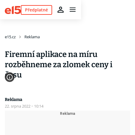
Předplatné
e15.cz
Reklama
Firemní aplikace na míru
rozběhneme za zlomek ceny i
času
Reklama
22. srpna 2022
·
10:14