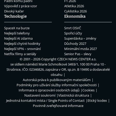
Padni komu padni
F1 2026
Výpověď z práce vzor
Atletika 2026
Divoký kačer
Cyklistika 2026
Technologie
Ekonomika
SpaceX na burze
Smrt OSVČ
Nejlepší telefony
Spořicí účty
Nejlepší AI zdarma
Superdávka – změny
Nejlepší chytré hodinky
Důchody 2027
Nejlepší VPN – srovnání
Minimální mzda 2027
Netflix filmy a seriály
Senior Pas – slevy
© 2001 - 2026 Copyright
CZECH NEWS CENTER a.s.
se sídlem náměstí Marie Schmolkové 3493/1, 100 00 Praha 10 -
Strašnice, IČO: 02346826, zapsána v OR, sp.zn. B 19490 a dodavatelé
obsahu
Autorská práva k publikovaným materiálům
Podmínky pro užívání služby informační společnosti
Informace o zpracování osobních údajů
Cookies
Nastavení soukromí
Vlastnická struktura
Jednotná kontaktní místa / Single Points of Contact
Etický kodex
Povinně zveřejňované informace