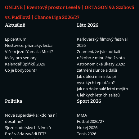
ONLINE
Eventový prostor Level 9
OKTAGON 92: Szabová
vs. Pudilová
Chance Liga 2026/27
Aktuálně
Léto 2026
Epicentrum
Karlovarský filmový festival
Neštovice: příznaky, léčba
2026
V čem jezdí Yamal a Mesii?
Znamení, že jste potkali
Kvízy pro seniory
někoho z minulého života
Kalendář úplňků 2026
Astronomické úkazy 2026:
Co je bodycount?
zatmění slunce a další
Jak obléci miminko při
vysokých teplotách?
Jak na dokonalé letní mojito
6 lehkých letních salátů
Politika
Sport 2026
Nová superdávka: kdo na ní
MMA
dosáhne?
Fotbal 2026/27
Sjezd sudetských Němců
Hokej 2026
Proč vláda zavádí EET?
Tenis 2026