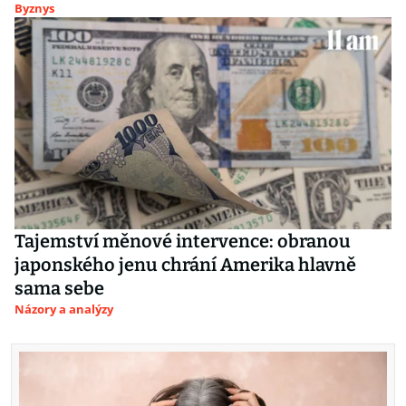
Byznys
Tajemství měnové intervence: obranou
japonského jenu chrání Amerika hlavně
sama sebe
Názory a analýzy