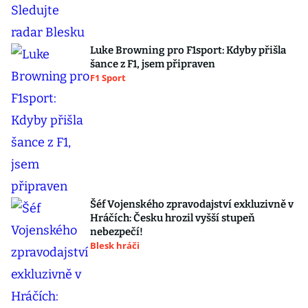
Luke Browning pro F1sport: Kdyby přišla
šance z F1, jsem připraven
F1 Sport
Šéf Vojenského zpravodajství exkluzivně v
Hráčích: Česku hrozil vyšší stupeň
nebezpečí!
Blesk hráči