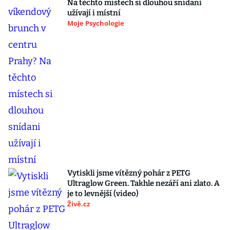
Na těchto místech si dlouhou snídani
užívají i místní
Moje Psychologie
Vytiskli jsme vítězný pohár z PETG
Ultraglow Green. Takhle nezáří ani zlato. A
je to levnější (video)
Živě.cz