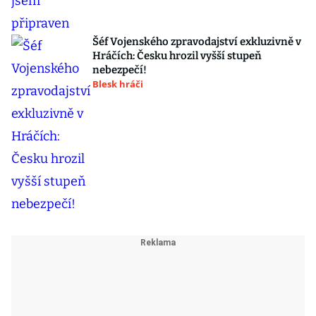
Šéf Vojenského zpravodajství exkluzivně v
Hráčích: Česku hrozil vyšší stupeň
nebezpečí!
Blesk hráči