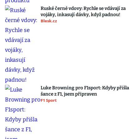
Ruské černé vdovy: Rychle se vdávají za
vojáky, inkasují dávky, když padnou!
Blesk.cz
Luke Browning pro F1sport: Kdyby přišla
šance z F1, jsem připraven
F1 Sport