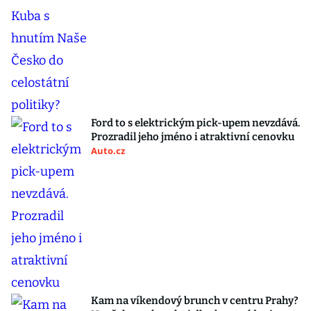
Ford to s elektrickým pick-upem nevzdává.
Prozradil jeho jméno i atraktivní cenovku
Auto.cz
Kam na víkendový brunch v centru Prahy?