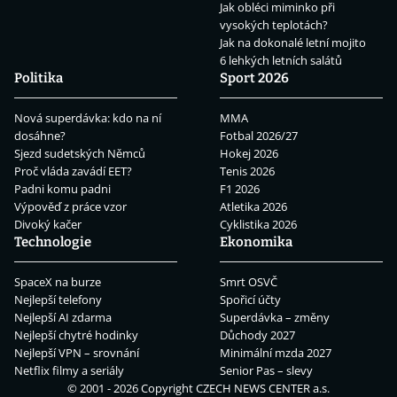
Jak obléci miminko při
vysokých teplotách?
Jak na dokonalé letní mojito
6 lehkých letních salátů
Politika
Sport 2026
Nová superdávka: kdo na ní
MMA
dosáhne?
Fotbal 2026/27
Sjezd sudetských Němců
Hokej 2026
Proč vláda zavádí EET?
Tenis 2026
Padni komu padni
F1 2026
Výpověď z práce vzor
Atletika 2026
Divoký kačer
Cyklistika 2026
Technologie
Ekonomika
SpaceX na burze
Smrt OSVČ
Nejlepší telefony
Spořicí účty
Nejlepší AI zdarma
Superdávka – změny
Nejlepší chytré hodinky
Důchody 2027
Nejlepší VPN – srovnání
Minimální mzda 2027
Netflix filmy a seriály
Senior Pas – slevy
© 2001 - 2026 Copyright
CZECH NEWS CENTER a.s.