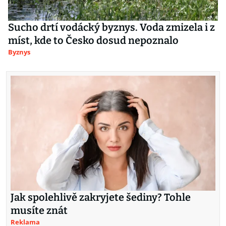
Sucho drtí vodácký byznys. Voda zmizela i z
míst, kde to Česko dosud nepoznalo
Byznys
Jak spolehlivě zakryjete šediny? Tohle
musíte znát
Reklama