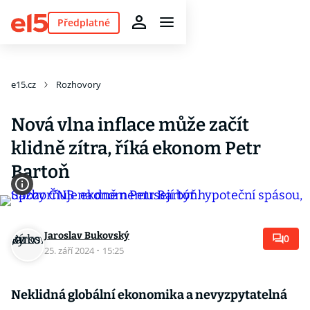
Předplatné
e15.cz
Rozhovory
Nová vlna inflace může začít
klidně zítra, říká ekonom Petr
Bartoň
Jaroslav Bukovský
0
25. září 2024
·
15:25
Neklidná globální ekonomika a nevyzpytatelná