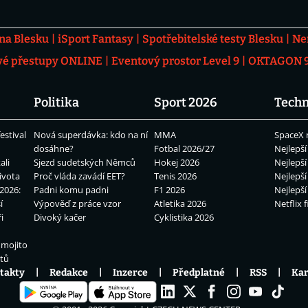
 na Blesku
iSport Fantasy
Spotřebitelské testy Blesku
Ne
vé přestupy ONLINE
Eventový prostor Level 9
OKTAGON 92
Politika
Sport 2026
Techn
estival
Nová superdávka: kdo na ní
MMA
SpaceX 
dosáhne?
Fotbal 2026/27
Nejlepší
ali
Sjezd sudetských Němců
Hokej 2026
Nejlepší
ivota
Proč vláda zavádí EET?
Tenis 2026
Nejlepší
2026:
Padni komu padni
F1 2026
Nejlepší
í
Výpověď z práce vzor
Atletika 2026
Netflix f
i
Divoký kačer
Cyklistika 2026
 mojito
átů
takty
Redakce
Inzerce
Předplatné
RSS
Kar