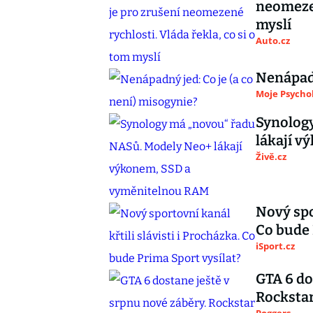
neomezen
myslí
Auto.cz
Nenápadn
Moje Psycho
Synolog
lákají 
Živě.cz
Nový spor
Co bude 
iSport.cz
GTA 6 do
Rocksta