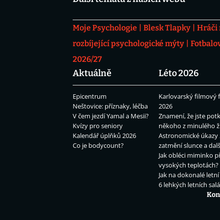
Moje Psychologie
Blesk Tlapky
Hráči
rozbíjející psychologické mýty
Fotbalo
2026/27
Aktuálně
Léto 2026
Epicentrum
Karlovarský filmový f
Neštovice: příznaky, léčba
2026
V čem jezdí Yamal a Mesii?
Znamení, že jste potk
Kvízy pro seniory
někoho z minulého ž
Kalendář úplňků 2026
Astronomické úkazy 
Co je bodycount?
zatmění slunce a dalš
Jak obléci miminko př
vysokých teplotách?
Jak na dokonalé letní
6 lehkých letních sal
Kon