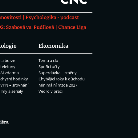
movitosti
Psychologika - podcast
: Szabová vs. Pudilová
Chance Liga
ologie
Ekonomika
na burze
Temu a clo
 telefony
Spořicí účty
 AI zdarma
Superdávka – změny
 chytré hodinky
Chybějící roky k důchodu
 VPN – srovnání
Minimální mzda 2027
ilmy a seriály
Vedro v práci
iéra