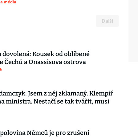
 a média
Další
 dovolená: Kousek od oblíbené
e Čechů a Onassisova ostrova
a
amczyk: Jsem z něj zklamaný. Klempíř
na ministra. Nestačí se tak tvářit, musí
 polovina Němců je pro zrušení