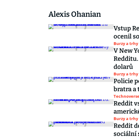
Alexis Ohanian
Vstup Re
ocenil so
Burzy a trhy
V New Yo
Redditu.
dolarů
Burzy a trhy
Policie 
bratra a 
Technoverse 
Reddit v
americké
Burzy a trhy
Reddit d
sociální