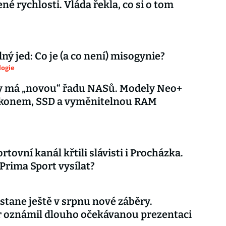
é rychlosti. Vláda řekla, co si o tom
ý jed: Co je (a co není) misogynie?
logie
y má „novou“ řadu NASů. Modely Neo+
výkonem, SSD a vyměnitelnou RAM
tovní kanál křtili slávisti i Procházka.
Prima Sport vysílat?
stane ještě v srpnu nové záběry.
r oznámil dlouho očekávanou prezentaci