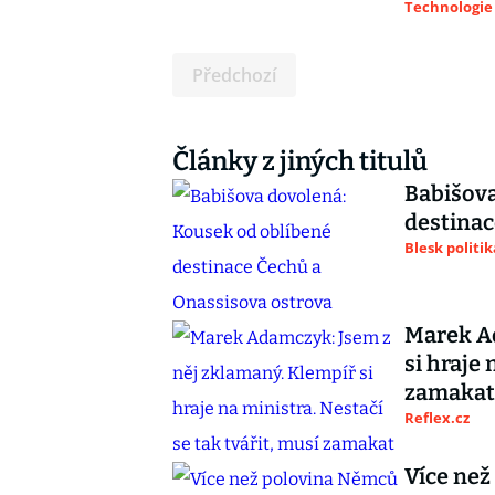
Technologie
Předchozí
Články z jiných titulů
Babišova
destinac
Blesk politik
Marek Ad
si hraje 
zamakat
Reflex.cz
Více než