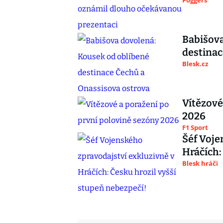
Poggers
Babišova
destinac
Blesk.cz
Vítězové
2026
F1 Sport
Šéf Voje
Hráčích:
Blesk hráči