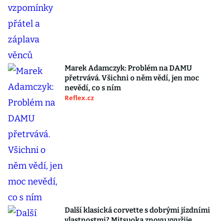
Marek Adamczyk: Problém na DAMU
přetrvává. Všichni o něm vědí, jen moc
nevědí, co s ním
Reflex.cz
Další klasická corvette s dobrými jízdními
vlastnostmi? Mitsuoka znovu využije