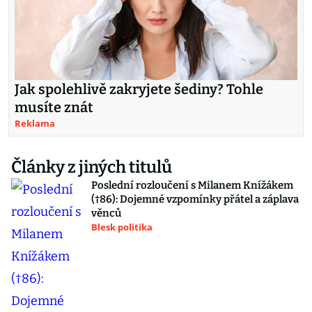
Jak spolehlivě zakryjete šediny? Tohle
musíte znát
Reklama
Články z jiných titulů
Poslední rozloučení s Milanem Knížákem
(†86): Dojemné vzpomínky přátel a záplava
věnců
Blesk politika