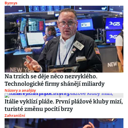
Byznys
Na trzích se děje něco nezvyklého.
Technologické firmy shánějí miliardy
Názory a analýzy
Itálie vyklízí pláže. První plážové kluby mizí,
turisté změnu pocítí brzy
Zahraniční