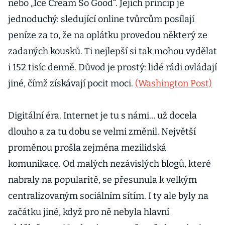
nebo „Ice Cream So Good“. Jejich princip je
jednoduchý: sledující online tvůrcům posílají
peníze za to, že na oplátku provedou některý ze
zadaných kousků. Ti nejlepší si tak mohou vydělat
i 152 tisíc denně. Důvod je prostý: lidé rádi ovládají
jiné, čímž získávají pocit moci.
(Washington Post)
Digitální éra. Internet je tu s námi… už docela
dlouho a za tu dobu se velmi změnil. Největší
proměnou prošla zejména mezilidská
komunikace. Od malých nezávislých blogů, které
nabraly na popularitě, se přesunula k velkým
centralizovaným sociálním sítím. I ty ale byly na
začátku jiné, když pro ně nebyla hlavní