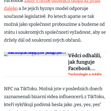
Facebook
zašly v těžbě osobních údajů až příliš
daleko
a že jejich byznys model odporuje
současné legislativě. Po letech apatie se tak
možná jako společnost probouzíme a budeme od
státu i soukromých společností vyžadovat, aby se
držely dál od soukromí svých občanů.
Vědci odhalili,
jak funguje
Facebook.
Popsali sociální
Technologie a média
bubliny a efekt
na polarizaci
NPC na TikToku. Možná jste v posledních dnech
zaznamenali bizarní videa influencerů z TikToku,
kteří vykřikují podivná hesla jako „yes, yes, yes“