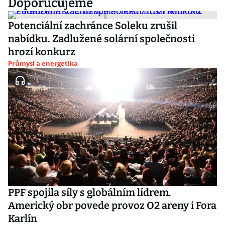
Doporučujeme
Potenciální zachránce Soleku zrušil
nabídku. Zadlužené solární společnosti
hrozí konkurz
Průmysl a energetika
PPF spojila síly s globálním lídrem.
Americký obr povede provoz O2 areny i Fora
Karlín