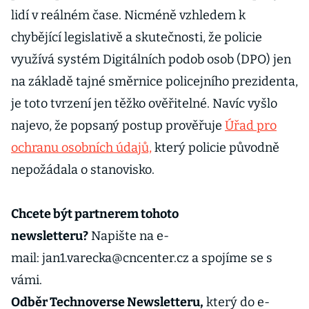
lidí v reálném čase. Nicméně vzhledem k
chybějící legislativě a skutečnosti, že policie
využívá systém Digitálních podob osob (DPO) jen
na základě tajné směrnice policejního prezidenta,
je toto tvrzení jen těžko ověřitelné. Navíc vyšlo
najevo, že popsaný postup prověřuje
Úřad pro
ochranu osobních údajů,
který policie původně
nepožádala o stanovisko.
Chcete být partnerem tohoto
newsletteru?
Napište na e-
mail: jan1.varecka@cncenter.cz a spojíme se s
vámi.
Odběr Technoverse Newsletteru,
který do e-