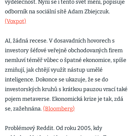
výdělečnost. Nyní se i tento svět mění, popisuje
odborník na sociální sítě Adam Zbiejczuk.
(Voxpot)
AI, žádná recese. V dosavadních hovorech s
investory šéfové veřejně obchodovaných firem
nemluví téměř vůbec o špatné ekonomice, spíše
zmiňují, jak chtějí využít nástup umělé
inteligence. Dokonce se ukazuje, že se do
investorských kruhů s krátkou pauzou vrací také
pojem metaverse. Ekonomická krize je tak, zdá
se, zažehnána.
(Bloomberg)
Problémový Reddit. Od roku 2005, kdy