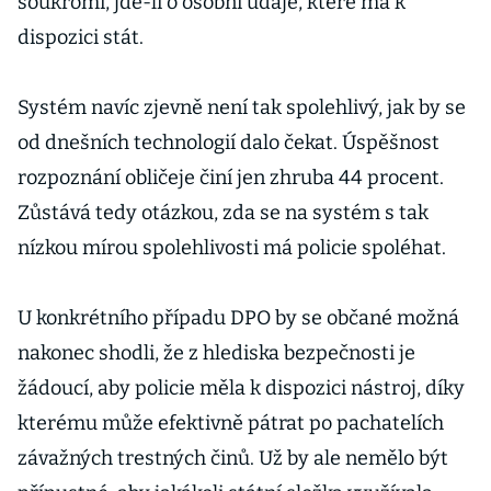
soukromí, jde-li o osobní údaje, které má k
dispozici stát.
Systém navíc zjevně není tak spolehlivý, jak by se
od dnešních technologií dalo čekat. Úspěšnost
rozpoznání obličeje činí jen zhruba 44 procent.
Zůstává tedy otázkou, zda se na systém s tak
nízkou mírou spolehlivosti má policie spoléhat.
U konkrétního případu DPO by se občané možná
nakonec shodli, že z hlediska bezpečnosti je
žádoucí, aby policie měla k dispozici nástroj, díky
kterému může efektivně pátrat po pachatelích
závažných trestných činů. Už by ale nemělo být