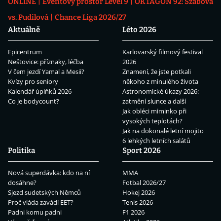
ONLINE
Eventový prostor Level 9
OKTAGON 92: Szabová
vs. Pudilová
Chance Liga 2026/27
Aktuálně
Léto 2026
Epicentrum
Karlovarský filmový festival
Neštovice: příznaky, léčba
2026
V čem jezdí Yamal a Mesii?
Znamení, že jste potkali
Kvízy pro seniory
někoho z minulého života
Kalendář úplňků 2026
Astronomické úkazy 2026:
Co je bodycount?
zatmění slunce a další
Jak obléci miminko při
vysokých teplotách?
Jak na dokonalé letní mojito
6 lehkých letních salátů
Politika
Sport 2026
Nová superdávka: kdo na ní
MMA
dosáhne?
Fotbal 2026/27
Sjezd sudetských Němců
Hokej 2026
Proč vláda zavádí EET?
Tenis 2026
Padni komu padni
F1 2026