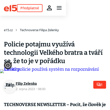
Předplatné
e15.cz
Technoverse Filipa Zelenky
Policie potajmu využívá
technologii Velkého bratra a tváří
se, že to je v pořádku
Filip Zelenka
1
2. srpna 2023
·
08:00
TECHNOVERSE NEWSLETTER – Pocit, že člověk je