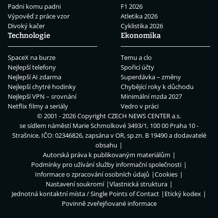
Padni komu padni
F1 2026
Výpověď z práce vzor
Atletika 2026
Divoký kačer
Cyklistika 2026
Technologie
Ekonomika
SpaceX na burze
Temu a clo
Nejlepší telefony
Spořicí účty
Nejlepší AI zdarma
Superdávka – změny
Nejlepší chytré hodinky
Chybějící roky k důchodu
Nejlepší VPN – srovnání
Minimální mzda 2027
Netflix filmy a seriály
Vedro v práci
© 2001 - 2026 Copyright
CZECH NEWS CENTER a.s.
se sídlem náměstí Marie Schmolkové 3493/1, 100 00 Praha 10 -
Strašnice, IČO: 02346826, zapsána v OR, sp.zn. B 19490 a dodavatelé
obsahu
Autorská práva k publikovaným materiálům
Podmínky pro užívání služby informační společnosti
Informace o zpracování osobních údajů
Cookies
Nastavení soukromí
Vlastnická struktura
Jednotná kontaktní místa / Single Points of Contact
Etický kodex
Povinně zveřejňované informace