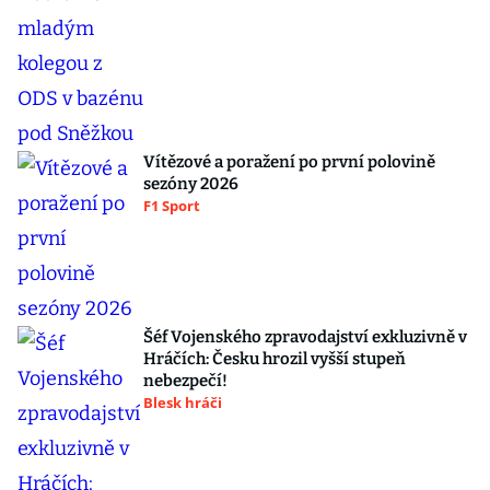
Vítězové a poražení po první polovině
sezóny 2026
F1 Sport
Šéf Vojenského zpravodajství exkluzivně v
Hráčích: Česku hrozil vyšší stupeň
nebezpečí!
Blesk hráči