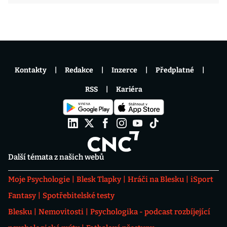
Kontakty
Redakce
Inzerce
Předplatné
RSS
Kariéra
Další témata z našich webů
Moje Psychologie
Blesk Tlapky
Hráči na Blesku
iSport
Fantasy
Spotřebitelské testy
Blesku
Nemovitosti
Psychologika - podcast rozbíjející