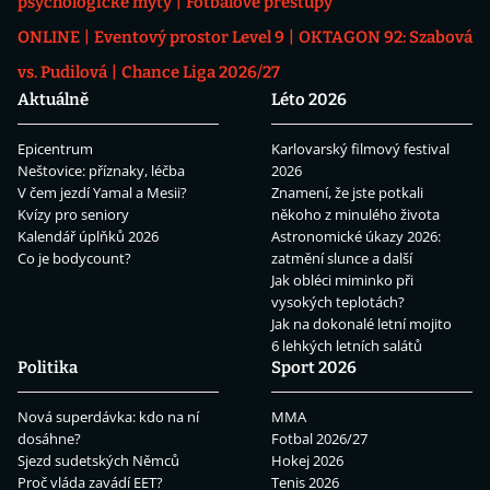
psychologické mýty
Fotbalové přestupy
ONLINE
Eventový prostor Level 9
OKTAGON 92: Szabová
vs. Pudilová
Chance Liga 2026/27
Aktuálně
Léto 2026
Epicentrum
Karlovarský filmový festival
Neštovice: příznaky, léčba
2026
V čem jezdí Yamal a Mesii?
Znamení, že jste potkali
Kvízy pro seniory
někoho z minulého života
Kalendář úplňků 2026
Astronomické úkazy 2026:
Co je bodycount?
zatmění slunce a další
Jak obléci miminko při
vysokých teplotách?
Jak na dokonalé letní mojito
6 lehkých letních salátů
Politika
Sport 2026
Nová superdávka: kdo na ní
MMA
dosáhne?
Fotbal 2026/27
Sjezd sudetských Němců
Hokej 2026
Proč vláda zavádí EET?
Tenis 2026