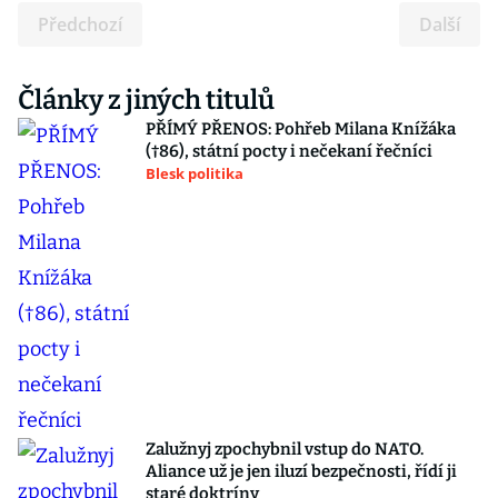
Předchozí
Další
Články z jiných titulů
PŘÍMÝ PŘENOS: Pohřeb Milana Knížáka
(†86), státní pocty i nečekaní řečníci
Blesk politika
Zalužnyj zpochybnil vstup do NATO.
Aliance už je jen iluzí bezpečnosti, řídí ji
staré doktríny