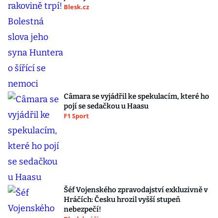
Blesk.cz
Câmara se vyjádřil ke spekulacím, které ho
pojí se sedačkou u Haasu
F1 Sport
Šéf Vojenského zpravodajství exkluzivně v
Hráčích: Česku hrozil vyšší stupeň
nebezpečí!