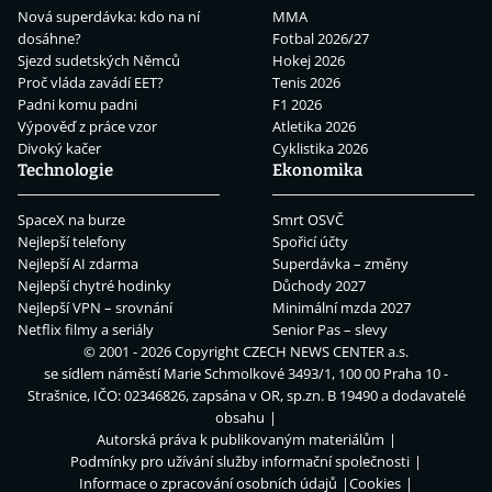
Nová superdávka: kdo na ní
MMA
dosáhne?
Fotbal 2026/27
Sjezd sudetských Němců
Hokej 2026
Proč vláda zavádí EET?
Tenis 2026
Padni komu padni
F1 2026
Výpověď z práce vzor
Atletika 2026
Divoký kačer
Cyklistika 2026
Technologie
Ekonomika
SpaceX na burze
Smrt OSVČ
Nejlepší telefony
Spořicí účty
Nejlepší AI zdarma
Superdávka – změny
Nejlepší chytré hodinky
Důchody 2027
Nejlepší VPN – srovnání
Minimální mzda 2027
Netflix filmy a seriály
Senior Pas – slevy
© 2001 - 2026 Copyright
CZECH NEWS CENTER a.s.
se sídlem náměstí Marie Schmolkové 3493/1, 100 00 Praha 10 -
Strašnice, IČO: 02346826, zapsána v OR, sp.zn. B 19490 a dodavatelé
obsahu
Autorská práva k publikovaným materiálům
Podmínky pro užívání služby informační společnosti
Informace o zpracování osobních údajů
Cookies