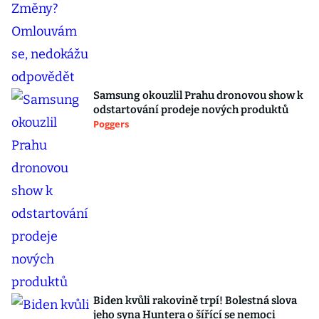
Samsung okouzlil Prahu dronovou show k
odstartování prodeje nových produktů
Poggers
Biden kvůli rakovině trpí! Bolestná slova
jeho syna Huntera o šířící se nemoci