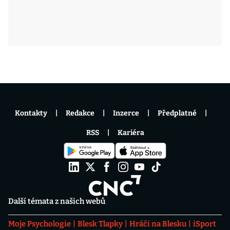
Kontakty
Redakce
Inzerce
Předplatné
RSS
Kariéra
Další témata z našich webů
Moje Psychologie
Blesk Tlapky
Hráči na Blesku
iSport