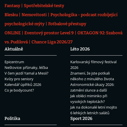
Fantasy
Spotřebitelské testy
Blesku
Nemovitosti
Psychologika - podcast rozbíjející
psychologické mýty
Fotbalové přestupy
ONLINE
Eventový prostor Level 9
OKTAGON 92: Szabová
vs. Pudilová
Chance Liga 2026/27
Aktuálně
Léto 2026
Epicentrum
Karlovarský filmový festival
Neštovice: příznaky, léčba
2026
V čem jezdí Yamal a Mesii?
Znamení, že jste potkali
Kvízy pro seniory
někoho z minulého života
Kalendář úplňků 2026
Astronomické úkazy 2026:
Co je bodycount?
zatmění slunce a další
Jak obléci miminko při
vysokých teplotách?
Jak na dokonalé letní mojito
6 lehkých letních salátů
Politika
Sport 2026