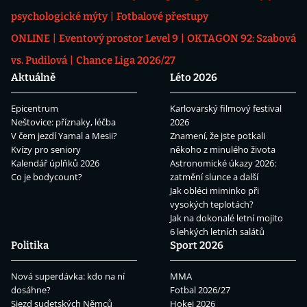
psychologické mýty
Fotbalové přestupy
ONLINE
Eventový prostor Level 9
OKTAGON 92: Szabová
vs. Pudilová
Chance Liga 2026/27
Aktuálně
Léto 2026
Epicentrum
Karlovarský filmový festival
Neštovice: příznaky, léčba
2026
V čem jezdí Yamal a Mesii?
Znamení, že jste potkali
Kvízy pro seniory
někoho z minulého života
Kalendář úplňků 2026
Astronomické úkazy 2026:
Co je bodycount?
zatmění slunce a další
Jak obléci miminko při
vysokých teplotách?
Jak na dokonalé letní mojito
6 lehkých letních salátů
Politika
Sport 2026
Nová superdávka: kdo na ní
MMA
dosáhne?
Fotbal 2026/27
Sjezd sudetských Němců
Hokej 2026