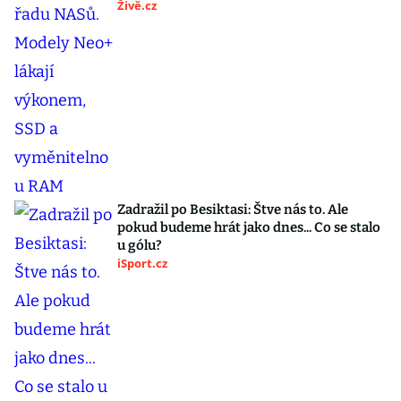
Živě.cz
Zadražil po Besiktasi: Štve nás to. Ale
pokud budeme hrát jako dnes... Co se stalo
u gólu?
iSport.cz