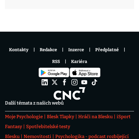
Kontakty
Redakce
Inzerce
Předplatné
RSS
Kariéra
Další témata z našich webů
Moje Psychologie
Blesk Tlapky
Hráči na Blesku
iSport
Fantasy
Spotřebitelské testy
Blesku
Nemovitosti
Psychologika - podcast rozbíjející