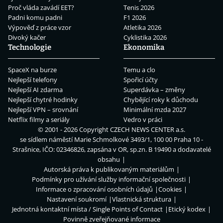
Proč vláda zavádí EET?
Tenis 2026
Padni komu padni
F1 2026
Výpověď z práce vzor
Atletika 2026
Divoký kačer
Cyklistika 2026
Technologie
Ekonomika
SpaceX na burze
Temu a clo
Nejlepší telefony
Spořicí účty
Nejlepší AI zdarma
Superdávka – změny
Nejlepší chytré hodinky
Chybějící roky k důchodu
Nejlepší VPN – srovnání
Minimální mzda 2027
Netflix filmy a seriály
Vedro v práci
© 2001 - 2026 Copyright
CZECH NEWS CENTER a.s.
se sídlem náměstí Marie Schmolkové 3493/1, 100 00 Praha 10 -
Strašnice, IČO: 02346826, zapsána v OR, sp.zn. B 19490 a dodavatelé
obsahu
Autorská práva k publikovaným materiálům
Podmínky pro užívání služby informační společnosti
Informace o zpracování osobních údajů
Cookies
Nastavení soukromí
Vlastnická struktura
Jednotná kontaktní místa / Single Points of Contact
Etický kodex
Povinně zveřejňované informace