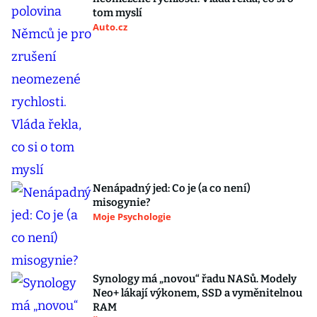
tom myslí
Auto.cz
Nenápadný jed: Co je (a co není)
misogynie?
Moje Psychologie
Synology má „novou“ řadu NASů. Modely
Neo+ lákají výkonem, SSD a vyměnitelnou
RAM