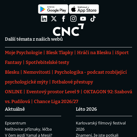
Další témata z našich webů
Moje Psychologie
Blesk Tlapky
Hráči na Blesku
iSport
Fantasy
Spotřebitelské testy
Blesku
Nemovitosti
Psychologika - podcast rozbíjející
psychologické mýty
Fotbalové přestupy
ONLINE
Eventový prostor Level 9
OKTAGON 92: Szabová
vs. Pudilová
Chance Liga 2026/27
Aktuálně
Léto 2026
Epicentrum
Karlovarský filmový festival
Neštovice: příznaky, léčba
2026
V čem jezdí Yamal a Mesii?
Znamení, že jste potkali