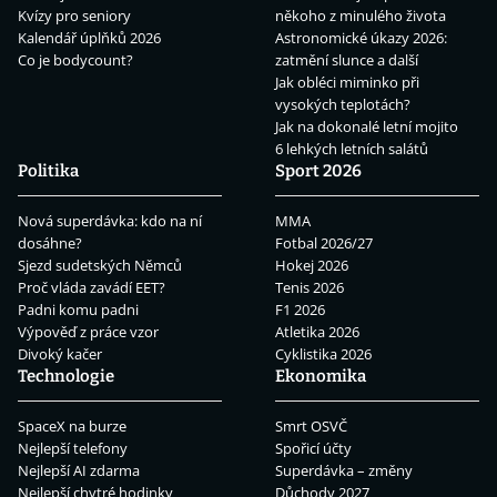
Kvízy pro seniory
někoho z minulého života
Kalendář úplňků 2026
Astronomické úkazy 2026:
Co je bodycount?
zatmění slunce a další
Jak obléci miminko při
vysokých teplotách?
Jak na dokonalé letní mojito
6 lehkých letních salátů
Politika
Sport 2026
Nová superdávka: kdo na ní
MMA
dosáhne?
Fotbal 2026/27
Sjezd sudetských Němců
Hokej 2026
Proč vláda zavádí EET?
Tenis 2026
Padni komu padni
F1 2026
Výpověď z práce vzor
Atletika 2026
Divoký kačer
Cyklistika 2026
Technologie
Ekonomika
SpaceX na burze
Smrt OSVČ
Nejlepší telefony
Spořicí účty
Nejlepší AI zdarma
Superdávka – změny
Nejlepší chytré hodinky
Důchody 2027