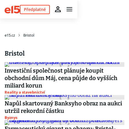
Předplatné
e15.cz
Bristol
Bristol
Investiční společnost plánuje koupit
obchodní dům Máj, cena půjde do vyšších
miliard korun
Reality a stavebnictví
Napůl skartovaný Banksyho obraz na aukci
utržil rekordní částku
Byznys
Farmaceutický gigant na obzoru: Bristol-