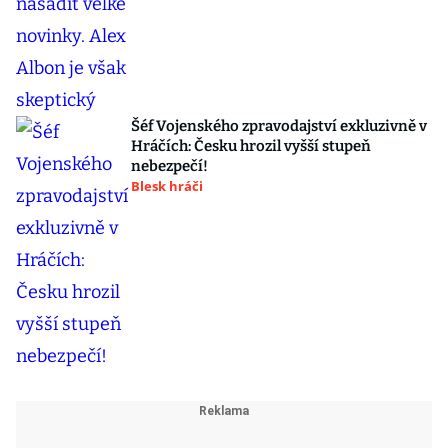
Šéf Vojenského zpravodajství exkluzivně v
Hráčích: Česku hrozil vyšší stupeň
nebezpečí!
Blesk hráči