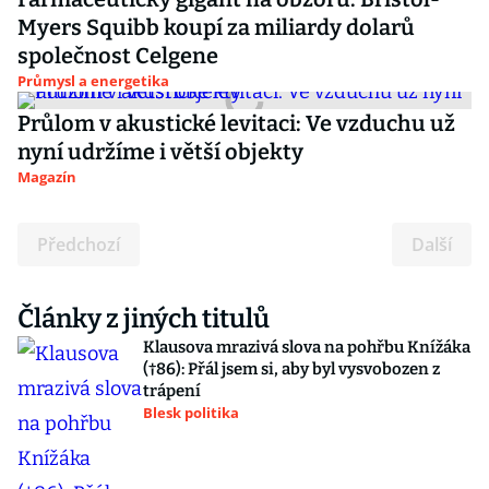
Myers Squibb koupí za miliardy dolarů
společnost Celgene
Průmysl a energetika
Průlom v akustické levitaci: Ve vzduchu už
nyní udržíme i větší objekty
Magazín
Předchozí
Další
Články z jiných titulů
Klausova mrazivá slova na pohřbu Knížáka
(†86): Přál jsem si, aby byl vysvobozen z
trápení
Blesk politika