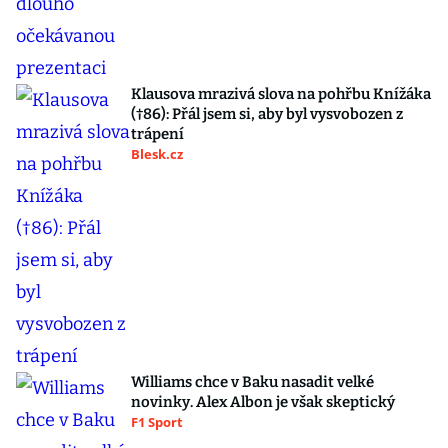
Klausova mrazivá slova na pohřbu Knížáka
(†86): Přál jsem si, aby byl vysvobozen z
trápení
Blesk.cz
Williams chce v Baku nasadit velké
novinky. Alex Albon je však skeptický
F1 Sport