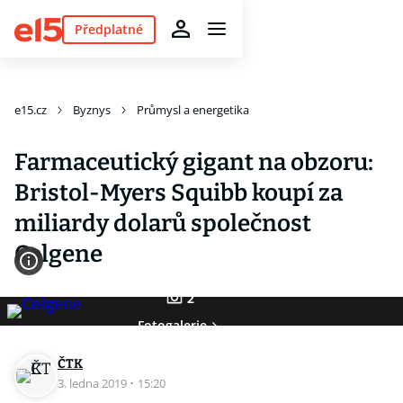
Předplatné
e15.cz
Byznys
Průmysl a energetika
Farmaceutický gigant na obzoru:
Bristol-Myers Squibb koupí za
miliardy dolarů společnost
Celgene
2
Fotogalerie
ČTK
3. ledna 2019
·
15:20