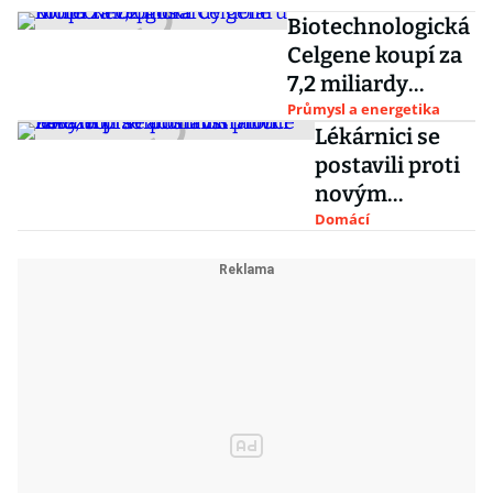
Biotechnologická
Celgene koupí za
7,2 miliardy
dolarů firmu
Průmysl a energetika
Lékárnici se
Receptos
postavili proti
novým
pravidlům
Domácí
distribuce
léků, bojí se
administrativn
í zátěže