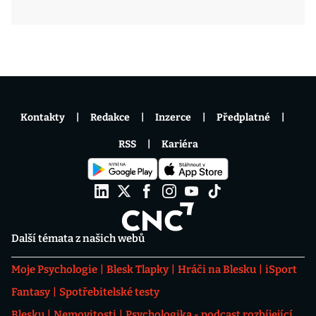
Kontakty
Redakce
Inzerce
Předplatné
RSS
Kariéra
Další témata z našich webů
Moje Psychologie
Blesk Tlapky
Hráči na Blesku
iSport
Fantasy
Spotřebitelské testy
Blesku
Nemovitosti
Psychologika - podcast rozbíjející