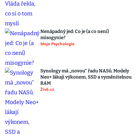
Nenápadný jed: Co je (a co není)
misogynie?
Moje Psychologie
Synology má „novou“ řadu NASů. Modely
Neo+ lákají výkonem, SSD a vyměnitelnou
RAM
Živě.cz