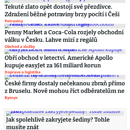
Tekuté zlato opět dostojí své přezdívce.
Zdražení běžné potraviny brzy pocítí i Češi
Potraviny
Penny Market a Coca-Cola rozjely obchodní
válku v Česku. Lahve mizí z regálů
Obchod a služby
Obří obchod v letectví. Americké Apollo
kupuje easyJet za 161 miliard korun
Doprava a logistika
České firmy dostaly nečekanou zbraň přímo
z Bruselu. Nově mohou říct odběratelům ne
Byznys
Jak spolehlivě zakryjete šediny? Tohle
musíte znát