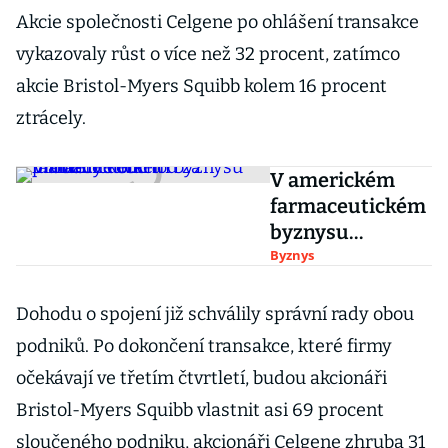
Akcie společnosti Celgene po ohlášení transakce
vykazovaly růst o více než 32 procent, zatímco
akcie Bristol-Myers Squibb kolem 16 procent
ztrácely.
V americkém
farmaceutickém
byznysu
proběhne
Byznys
obchod za
miliardy dolarů
Dohodu o spojení již schválily správní rady obou
podniků. Po dokončení transakce, které firmy
očekávají ve třetím čtvrtletí, budou akcionáři
Bristol-Myers Squibb vlastnit asi 69 procent
sloučeného podniku, akcionáři Celgene zhruba 31