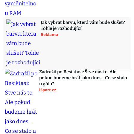
Jak vybrat barvu, která vám bude slušet?
Tohle je rozhodující
Reklama
Zadražil po Besiktasi: Štve nás to. Ale
pokud budeme hrát jako dnes... Co se stalo
u gólu?
iSport.cz