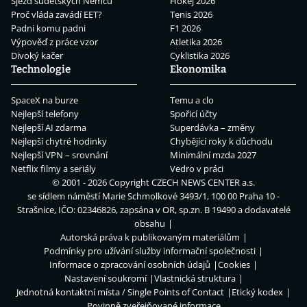
Sjezd sudetských Němců
Hokej 2026
Proč vláda zavádí EET?
Tenis 2026
Padni komu padni
F1 2026
Výpověď z práce vzor
Atletika 2026
Divoký kačer
Cyklistika 2026
Technologie
Ekonomika
SpaceX na burze
Temu a clo
Nejlepší telefony
Spořicí účty
Nejlepší AI zdarma
Superdávka – změny
Nejlepší chytré hodinky
Chybějící roky k důchodu
Nejlepší VPN – srovnání
Minimální mzda 2027
Netflix filmy a seriály
Vedro v práci
© 2001 - 2026 Copyright
CZECH NEWS CENTER a.s.
se sídlem náměstí Marie Schmolkové 3493/1, 100 00 Praha 10 -
Strašnice, IČO: 02346826, zapsána v OR, sp.zn. B 19490 a dodavatelé
obsahu
Autorská práva k publikovaným materiálům
Podmínky pro užívání služby informační společnosti
Informace o zpracování osobních údajů
Cookies
Nastavení soukromí
Vlastnická struktura
Jednotná kontaktní místa / Single Points of Contact
Etický kodex
Povinně zveřejňované informace