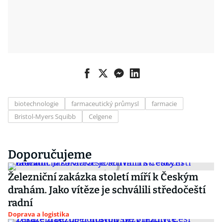
biotechnologie
farmaceutický průmysl
farmacie
Bristol-Myers Squibb
Celgene
Doporučujeme
Železniční zakázka století míří k Českým
drahám. Jako vítěze je schválili středočeští
radní
Doprava a logistika