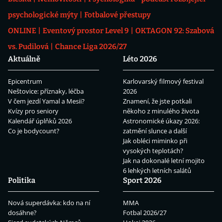
psychologické mýty
Fotbalové přestupy
ONLINE
Eventový prostor Level 9
OKTAGON 92: Szabová
vs. Pudilová
Chance Liga 2026/27
Aktuálně
Léto 2026
Epicentrum
Karlovarský filmový festival
Neštovice: příznaky, léčba
2026
V čem jezdí Yamal a Mesii?
Znamení, že jste potkali
Kvízy pro seniory
někoho z minulého života
Kalendář úplňků 2026
Astronomické úkazy 2026:
Co je bodycount?
zatmění slunce a další
Jak obléci miminko při
vysokých teplotách?
Jak na dokonalé letní mojito
6 lehkých letních salátů
Politika
Sport 2026
Nová superdávka: kdo na ní
MMA
dosáhne?
Fotbal 2026/27