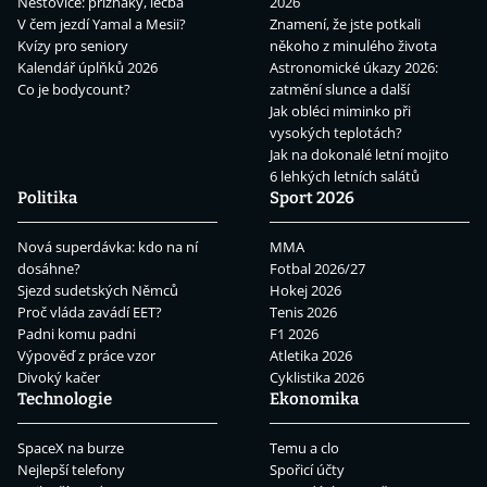
Neštovice: příznaky, léčba
2026
V čem jezdí Yamal a Mesii?
Znamení, že jste potkali
Kvízy pro seniory
někoho z minulého života
Kalendář úplňků 2026
Astronomické úkazy 2026:
Co je bodycount?
zatmění slunce a další
Jak obléci miminko při
vysokých teplotách?
Jak na dokonalé letní mojito
6 lehkých letních salátů
Politika
Sport 2026
Nová superdávka: kdo na ní
MMA
dosáhne?
Fotbal 2026/27
Sjezd sudetských Němců
Hokej 2026
Proč vláda zavádí EET?
Tenis 2026
Padni komu padni
F1 2026
Výpověď z práce vzor
Atletika 2026
Divoký kačer
Cyklistika 2026
Technologie
Ekonomika
SpaceX na burze
Temu a clo
Nejlepší telefony
Spořicí účty