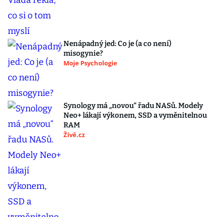
Nenápadný jed: Co je (a co není)
misogynie?
Moje Psychologie
Synology má „novou“ řadu NASů. Modely
Neo+ lákají výkonem, SSD a vyměnitelnou
RAM
Živě.cz