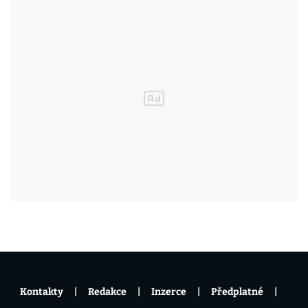
Kontakty
Redakce
Inzerce
Předplatné