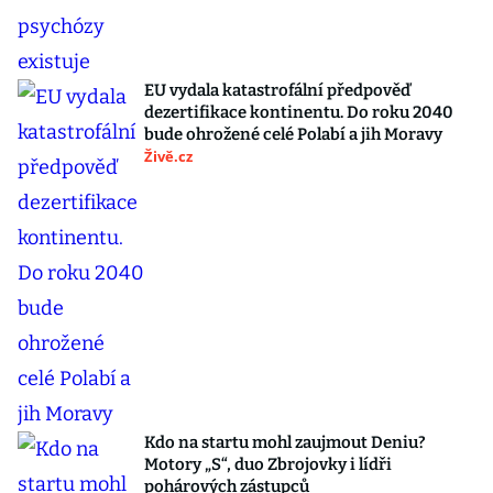
EU vydala katastrofální předpověď
dezertifikace kontinentu. Do roku 2040
bude ohrožené celé Polabí a jih Moravy
Živě.cz
Kdo na startu mohl zaujmout Deniu?
Motory „S“, duo Zbrojovky i lídři
pohárových zástupců