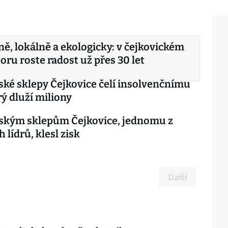
ně, lokálně a ekologicky: v čejkovickém
ru roste radost už přes 30 let
ké sklepy Čejkovice čelí insolvenčnímu
rý dluží miliony
ským sklepům Čejkovice, jednomu z
 lídrů, klesl zisk
Další