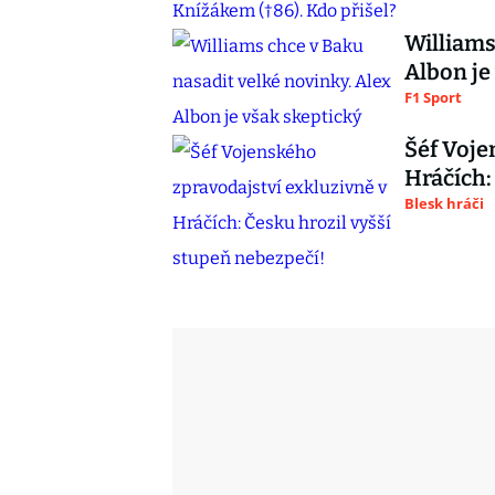
Williams
Albon je
F1 Sport
Šéf Voje
Hráčích:
Blesk hráči