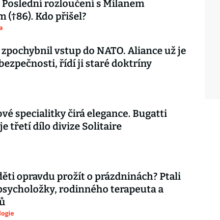
Poslední rozloučení s Milanem
 (†86). Kdo přišel?
a
 zpochybnil vstup do NATO. Aliance už je
 bezpečnosti, řídí ji staré doktríny
vé specialitky čirá elegance. Bugatti
je třetí dílo divize Solitaire
děti opravdu prožít o prázdninách? Ptali
psycholožky, rodinného terapeuta a
ů
logie