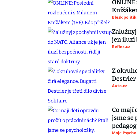
ONLINE: 
Knížákem
Blesk politik
Zalužnyj
jen iluzí
Reflex.cz
Z okruho
Destrier 
Auto.cz
Co mají 
jsme se 
pedagog
Moje Psycho