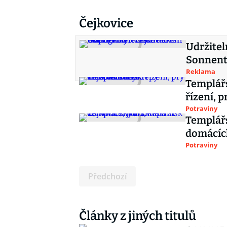
Čejkovice
Udržitel
Sonnento
Reklama
Templářs
řízení, p
Potraviny
Templář
domácích
Potraviny
Předchozí
Články z jiných titulů