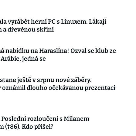
ala vyrábět herní PC s Linuxem. Lákají
 a dřevěnou skříní
á nabídku na Haraslína! Ozval se klub ze
Arábie, jedná se
stane ještě v srpnu nové záběry.
r oznámil dlouho očekávanou prezentaci
Poslední rozloučení s Milanem
 (†86). Kdo přišel?