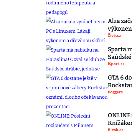
Alza zač
výkonem
Živě.cz
Sparta m
Saúdské 
iSport.cz
GTA 6 do
Rocksta
Poggers
ONLINE: 
Knížákem
Blesk.cz