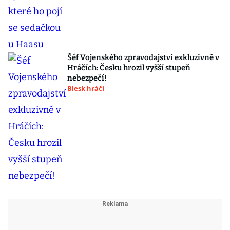
Šéf Vojenského zpravodajství exkluzivně v
Hráčích: Česku hrozil vyšší stupeň
nebezpečí!
Blesk hráči