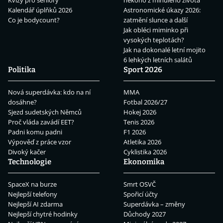
Kvízy pro seniory
někoho z minulého života
Kalendář úplňků 2026
Astronomické úkazy 2026:
Co je bodycount?
zatmění slunce a další
Jak obléci miminko při
vysokých teplotách?
Jak na dokonalé letní mojito
6 lehkých letních salátů
Politika
Sport 2026
Nová superdávka: kdo na ní
MMA
dosáhne?
Fotbal 2026/27
Sjezd sudetských Němců
Hokej 2026
Proč vláda zavádí EET?
Tenis 2026
Padni komu padni
F1 2026
Výpověď z práce vzor
Atletika 2026
Divoký kačer
Cyklistika 2026
Technologie
Ekonomika
SpaceX na burze
Smrt OSVČ
Nejlepší telefony
Spořicí účty
Nejlepší AI zdarma
Superdávka – změny
Nejlepší chytré hodinky
Důchody 2027