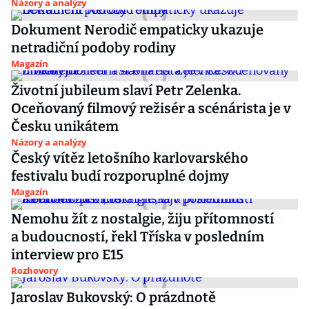
Názory a analýzy
Dokument Nerodič empaticky ukazuje
netradiční podoby rodiny
Magazín
Životní jubileum slaví Petr Zelenka.
Oceňovaný filmový režisér a scénárista je v
Česku unikátem
Názory a analýzy
Český vítěz letošního karlovarského
festivalu budí rozporuplné dojmy
Magazín
Nemohu žít z nostalgie, žiju přítomností
a budoucností, řekl Tříska v posledním
interview pro E15
Rozhovory
Jaroslav Bukovský: O prázdnotě