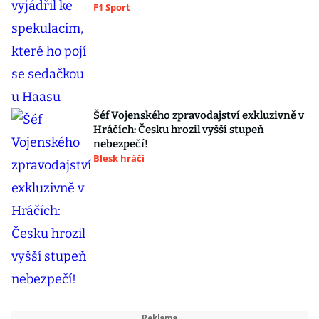
F1 Sport
Šéf Vojenského zpravodajství exkluzivně v
Hráčích: Česku hrozil vyšší stupeň
nebezpečí!
Blesk hráči