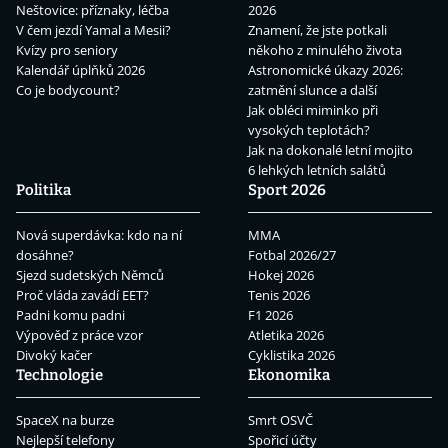
Neštovice: příznaky, léčba
2026
V čem jezdí Yamal a Mesii?
Znamení, že jste potkali
Kvízy pro seniory
někoho z minulého života
Kalendář úplňků 2026
Astronomické úkazy 2026:
Co je bodycount?
zatmění slunce a další
Jak obléci miminko při
vysokých teplotách?
Jak na dokonalé letní mojito
6 lehkých letních salátů
Politika
Sport 2026
Nová superdávka: kdo na ní
MMA
dosáhne?
Fotbal 2026/27
Sjezd sudetských Němců
Hokej 2026
Proč vláda zavádí EET?
Tenis 2026
Padni komu padni
F1 2026
Výpověď z práce vzor
Atletika 2026
Divoký kačer
Cyklistika 2026
Technologie
Ekonomika
SpaceX na burze
Smrt OSVČ
Nejlepší telefony
Spořicí účty