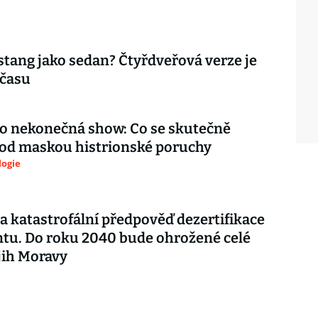
tang jako sedan? Čtyřdveřová verze je
 času
ko nekonečná show: Co se skutečně
pod maskou histrionské poruchy
logie
a katastrofální předpověď dezertifikace
tu. Do roku 2040 bude ohrožené celé
 jih Moravy