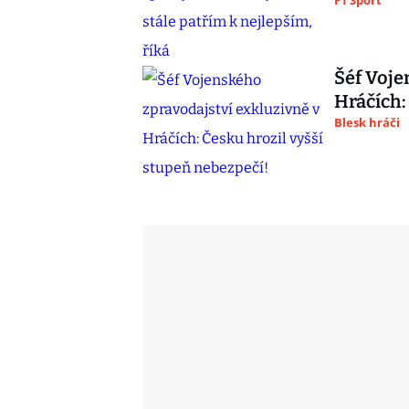
F1 Sport
Šéf Voje
Hráčích:
Blesk hráči