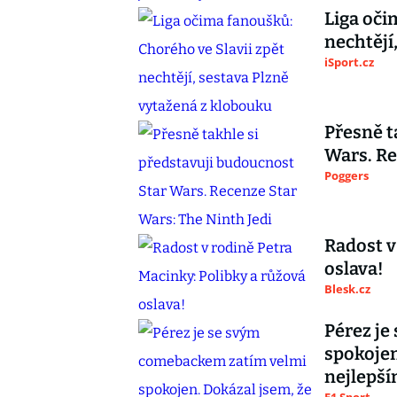
Liga oči
nechtějí
iSport.cz
Přesně t
Wars. Re
Poggers
Radost v
oslava!
Blesk.cz
Pérez je
spokojen
nejlepší