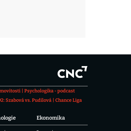
movitosti
Psychologika - podcast
: Szabová vs. Pudilová
Chance Liga
ologie
Ekonomika