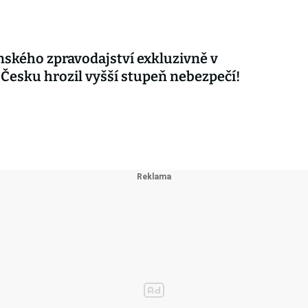
nského zpravodajství exkluzivně v
 Česku hrozil vyšší stupeň nebezpečí!