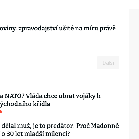
oviny: zpravodajství ušité na míru právě
Další
ta NATO? Vláda chce ubrat vojáky k
ýchodního křídla
a
 dělal muž, je to predátor! Proč Madonně
 o 30 let mladší milenci?