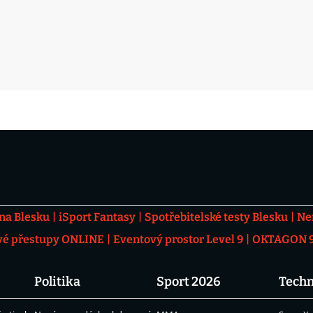
 na Blesku
iSport Fantasy
Spotřebitelské testy Blesku
Ne
vé přestupy ONLINE
Eventový prostor Level 9
OKTAGON 92
Politika
Sport 2026
Techn