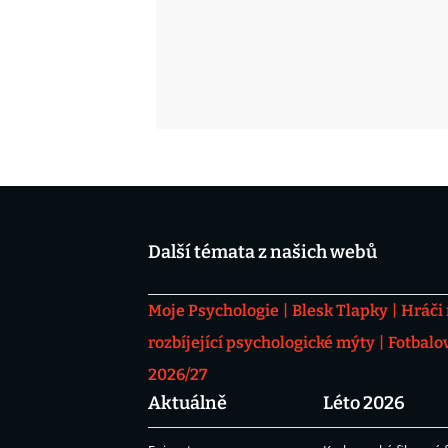
Další témata z našich webů
Moje Psychologie
Blesk Tlapky
Hráči
rozbíjející psychologické mýty
Fotbalo
2026/27
Aktuálně
Léto 2026