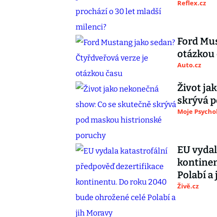
Reflex.cz
Ford Mus
otázkou
Auto.cz
Život ja
skrývá 
Moje Psycho
EU vydal
kontinen
Polabí a
Živě.cz