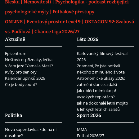
Blesku
Nemovitosti
Psychologika - podcast rozbíjející
psychologické mýty
Fotbalové přestupy
ONLINE
Eventový prostor Level 9
OKTAGON 92: Szabová
vs. Pudilová
Chance Liga 2026/27
Aktuálně
Léto 2026
Epicentrum
Karlovarský filmový festival
Neštovice: příznaky, léčba
2026
V čem jezdí Yamal a Mesii?
Znamení, že jste potkali
Kvízy pro seniory
někoho z minulého života
Kalendář úplňků 2026
Astronomické úkazy 2026:
Co je bodycount?
zatmění slunce a další
Jak obléci miminko při
vysokých teplotách?
Jak na dokonalé letní mojito
6 lehkých letních salátů
Politika
Sport 2026
Nová superdávka: kdo na ní
MMA
dosáhne?
Fotbal 2026/27