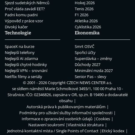
Sjezd sudetských Němců
Hokej 2026
Proč vláda zavádí EET?
Tenis 2026
Padni komu padni
F1 2026
Výpověď z práce vzor
Atletika 2026
Divoký kačer
Cyklistika 2026
Technologie
Ekonomika
SpaceX na burze
Smrt OSVČ
Nejlepší telefony
Spořicí účty
Nejlepší AI zdarma
Superdávka – změny
Nejlepší chytré hodinky
Důchody 2027
Nejlepší VPN – srovnání
Minimální mzda 2027
Netflix filmy a seriály
Senior Pas – slevy
© 2001 - 2026 Copyright
CZECH NEWS CENTER a.s.
se sídlem náměstí Marie Schmolkové 3493/1, 100 00 Praha 10 -
Strašnice, IČO: 02346826, zapsána v OR, sp.zn. B 19490 a dodavatelé
obsahu
Autorská práva k publikovaným materiálům
Podmínky pro užívání služby informační společnosti
Informace o zpracování osobních údajů
Cookies
Nastavení soukromí
Vlastnická struktura
Jednotná kontaktní místa / Single Points of Contact
Etický kodex