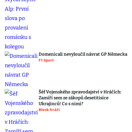
Domenicali nevyloučil návrat GP Německa
F1 Sport
Šéf Vojenského zpravodajství v Hráčích:
Zamíří sem ze zákopů desetitisíce
Ukrajinců! Co s nimi?
Blesk hráči