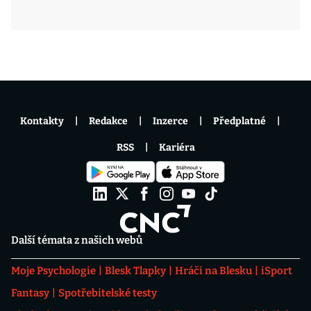
Kontakty
Redakce
Inzerce
Předplatné
RSS
Kariéra
Další témata z našich webů
Moje Psychologie
Blesk Tlapky
Hráči na Blesku
iSport
Fantasy
Spotřebitelské testy