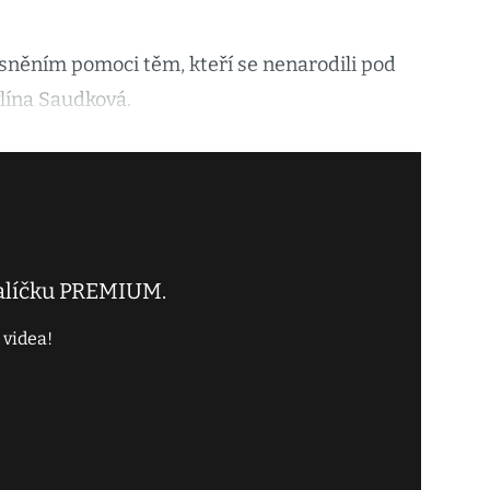
esněním pomoci těm, kteří se nenarodili pod
vlína Saudková.
balíčku PREMIUM.
 videa!