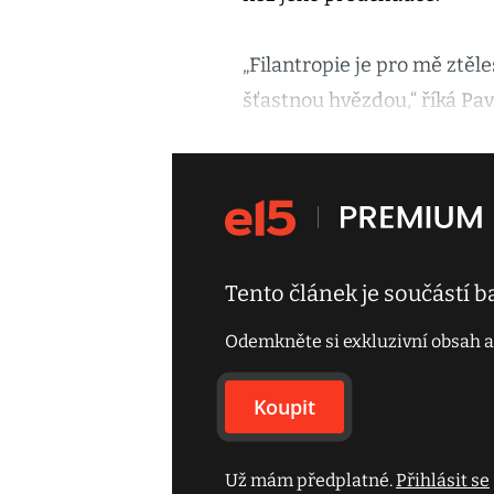
„Filantropie je pro mě ztěl
šťastnou hvězdou,“ říká Pa
Tento článek je součástí 
Odemkněte si exkluzivní obsah a
Koupit
Už mám předplatné.
Přihlásit se