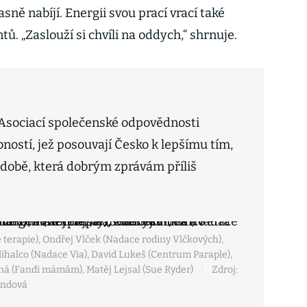
sně nabíjí. Energii svou prací vrací také
. „Zaslouží si chvíli na oddych,“ shrnuje.
Asociací společenské odpovědnosti
ostí, jež posouvají Česko k lepšímu tím,
v době, která dobrým zprávám příliš
terapie), Ondřej Vlček (Nadace rodiny Vlčkových),
ihalco (Nadace Via), David Lukeš (Centrum Paraple),
ná (Fandi mámám), Matěj Lejsal (Sue Ryder)
|
Zdroj:
andová