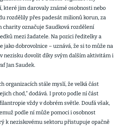
ní, které jim darovaly známé osobnosti nebo
du rozdělily přes padesát milionů korun, za
ch charity označuje Saudková rozdělení
edků mezi žadatele. Na pozici ředitelky a
e jako dobrovolnice – uznává, že si to může na
 v nezisku dovolit díky svým dalším aktivitám i
raf Jan Saudek.
ch organizacích stále myslí, že velká část
jich chod,“ dodává. I proto podle ní část
ilantropie vždy v dobrém světle. Doufá však,
 čemuž podle ní může pomoci i osobnost
erý k neziskovému sektoru přistupuje opačně