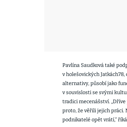
Pavlína Saudková také podp
v holešovických Jatkách78,
alternativy, působí jako f
v souvislosti se svými kult
tradici mecenášství. „Dřív
proto, že věřili jejich prác
podnikatelé opět vrátí,“ ří