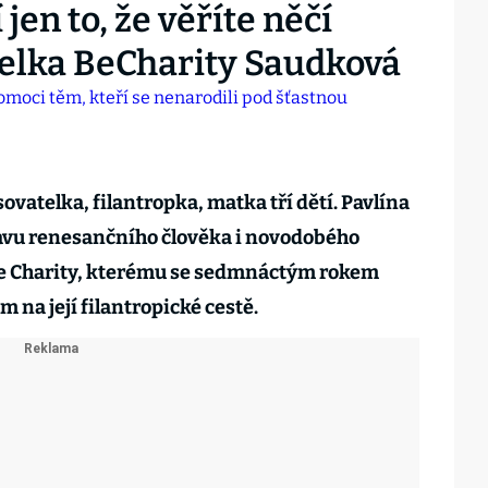
jen to, že věříte něčí
telka BeCharity Saudková
ovatelka, filantropka, matka tří dětí. Pavlína
avu renesančního člověka i novodobého
e Charity, kterému se sedmnáctým rokem
m na její filantropické cestě.