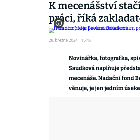
K mecenášství stačí 
práci, říká zaklada
28. března 2024
·
15:45
Novinářka, fotografka, spis
Saudková naplňuje předst
mecenáše. Nadační fond B
věnuje, je jen jedním úseke