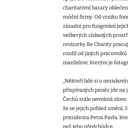
charitativní bazary obleče
módní firmy. Od vzniku fon
zásadní pro fungování jeji
veškerých získaných prostř
revizorky Be Charity pracuj
rozdíl od jiných pracovníků
manželovi, kterým je fotog
„Někteří lidé si o neziskový
přispívaných peněz jde na je
Čechů stále nevnímá slovo f
že se jejich pohled změní,
prezidenta Petra Pavla, kt
než jeho předchůdce.