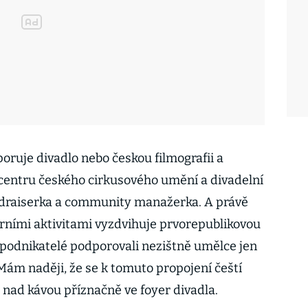
oruje divadlo nebo českou filmografii a
 centru českého cirkusového umění a divadelní
undraiserka a community manažerka. A právě
urními aktivitami vyzdvihuje prvorepublikovou
e podnikatelé podporovali nezištně umělce jen
i. Mám naději, že se k tomuto propojení čeští
ká nad kávou příznačně ve foyer divadla.