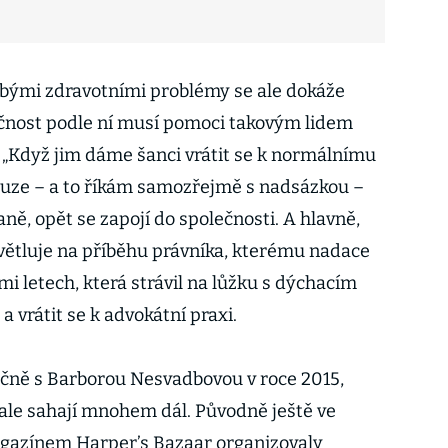
bými zdravotními problémy se ale dokáže
ečnost podle ní musí pomoci takovým lidem
. „Když jim dáme šanci vrátit se k normálnímu
ouze – a to říkám samozřejmě s nadsázkou –
aně, opět se zapojí do společnosti. A hlavně,
světluje na příběhu právníka, kterému nadace
i letech, která strávil na lůžku s dýchacím
 a vrátit se k advokátní praxi.
ečně s Barborou Nesvadbovou v roce 2015,
ty ale sahají mnohem dál. Původně ještě ve
gazínem Harper’s Bazaar organizovaly