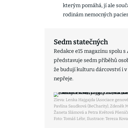
kterým pomáhá, jí ale souča
rodinám nemocných pacientů
Sedm statečných
Redakce e15 magazínu spolu s 
představuje sedm příběhů osobn
že budují kulturu dárcovství i 
nepřeje.
Zleva: Lenka Hajgajda (Asociace genové 
Pavlína Saudková (BeCharity), Zdeněk M
Žaneta Slámová a Petra Květová Pšenič
Foto: Tomáš Lébr, Ilustrace: Tereza Kov