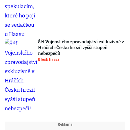
Šéf Vojenského zpravodajství exkluzivně v
Hráčích: Česku hrozil vyšší stupeň
nebezpečí!
Blesk hráči