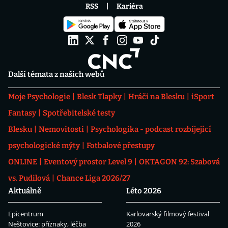
RSS
Kariéra
Další témata z našich webů
Moje Psychologie
Blesk Tlapky
Hráči na Blesku
iSport
Fantasy
Spotřebitelské testy
Blesku
Nemovitosti
Psychologika - podcast rozbíjející
psychologické mýty
Fotbalové přestupy
ONLINE
Eventový prostor Level 9
OKTAGON 92: Szabová
vs. Pudilová
Chance Liga 2026/27
Aktuálně
Léto 2026
Epicentrum
Karlovarský filmový festival
Neštovice: příznaky, léčba
2026