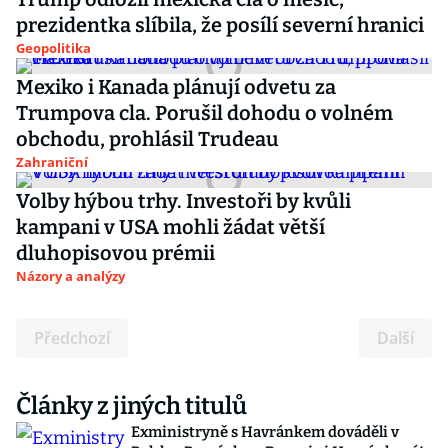
prezidentka slíbila, že posílí severní hranici
Geopolitika
Mexiko i Kanada plánují odvetu za
Trumpova cla. Porušil dohodu o volném
obchodu, prohlásil Trudeau
Zahraniční
Volby hýbou trhy. Investoři by kvůli
kampani v USA mohli žádat větší
dluhopisovou prémii
Názory a analýzy
Předchozí
Další
Články z jiných titulů
Exministryně s Havránkem dováděli v