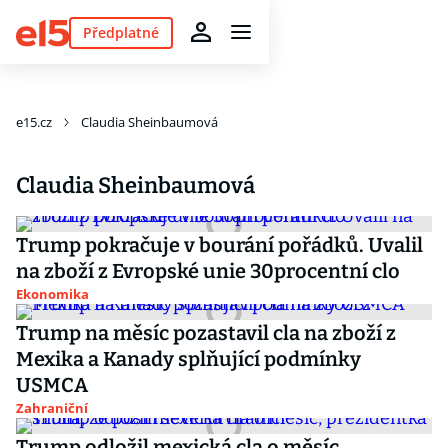
Předplatné
e15.cz
Claudia Sheinbaumová
Claudia Sheinbaumová
Trump pokračuje v bourání pořádků. Uvalil
na zboží z Evropské unie 30procentní clo
Ekonomika
Trump na měsíc pozastavil cla na zboží z
Mexika a Kanady splňující podmínky
USMCA
Zahraniční
Trump odložil mexická cla o měsíc,