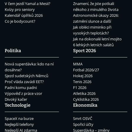
V čem jezdí Yamal a Mesii?
Znamení, že jste potkali
Kvízy pro seniory
někoho z minulého života
Kalendář úplňků 2026
Astronomické úkazy 2026:
Co je bodycount?
zatmění slunce a další
Jak obléci miminko při
vysokých teplotách?
Jak na dokonalé letní mojito
6 lehkých letních salátů
Politika
Sport 2026
Nová superdávka: kdo na ní
MMA
dosáhne?
Fotbal 2026/27
Sjezd sudetských Němců
Hokej 2026
Proč vláda zavádí EET?
Tenis 2026
Padni komu padni
F1 2026
Výpověď z práce vzor
Atletika 2026
Divoký kačer
Cyklistika 2026
Technologie
Ekonomika
SpaceX na burze
Smrt OSVČ
Nejlepší telefony
Spořicí účty
Nejlepší AI zdarma
Superdávka – změny