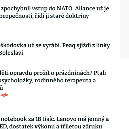
 zpochybnil vstup do NATO. Aliance už je
 bezpečnosti, řídí ji staré doktríny
škodovka už se vyrábí. Peaq sjíždí z linky
Boleslavi
děti opravdu prožít o prázdninách? Ptali
psycholožky, rodinného terapeuta a
ů
logie
notebook za 18 tisíc. Lenovo má jemný a
ED, dostatek výkonu a tříletou záruku