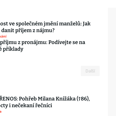
ost ve společném jmění manželů: Jak
danit příjem z nájmu?
nání
příjmu z pronájmu: Podívejte se na
é příklady
Další
ENOS: Pohřeb Milana Knížáka (†86),
octy i nečekaní řečníci
a