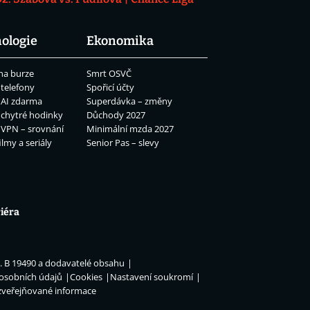
ologie
Ekonomika
na burze
Smrt OSVČ
 telefony
Spořicí účty
 AI zdarma
Superdávka – změny
 chytré hodinky
Důchody 2027
 VPN – srovnání
Minimální mzda 2027
ilmy a seriály
Senior Pas – slevy
iéra
n. B 19490 a dodavatelé obsahu
 osobních údajů
Cookies
Nastavení soukromí
zveřejňované informace