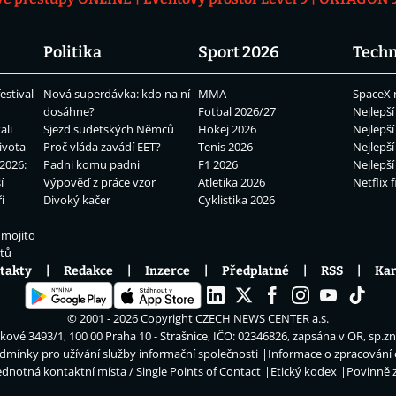
Politika
Sport 2026
Techn
estival
Nová superdávka: kdo na ní
MMA
SpaceX 
dosáhne?
Fotbal 2026/27
Nejlepší
ali
Sjezd sudetských Němců
Hokej 2026
Nejlepší
ivota
Proč vláda zavádí EET?
Tenis 2026
Nejlepší
2026:
Padni komu padni
F1 2026
Nejlepší
í
Výpověď z práce vzor
Atletika 2026
Netflix f
i
Divoký kačer
Cyklistika 2026
 mojito
átů
takty
Redakce
Inzerce
Předplatné
RSS
Kar
© 2001 - 2026 Copyright
CZECH NEWS CENTER a.s.
ové 3493/1, 100 00 Praha 10 - Strašnice, IČO: 02346826, zapsána v OR, sp.z
dmínky pro užívání služby informační společnosti
Informace o zpracování
ednotná kontaktní místa / Single Points of Contact
Etický kodex
Povinně 