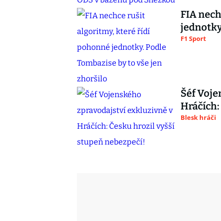
FIA nech
jednotky
F1 Sport
Šéf Voje
Hráčích:
Blesk hráči