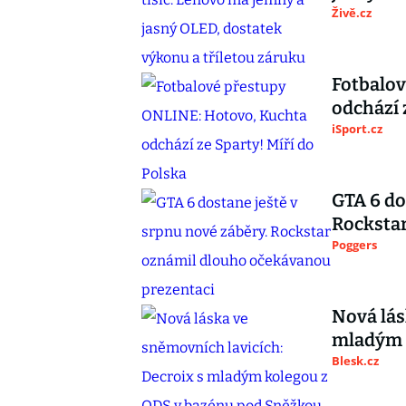
Živě.cz
Fotbalo
odchází 
iSport.cz
GTA 6 do
Rocksta
Poggers
Nová lás
mladým 
Blesk.cz