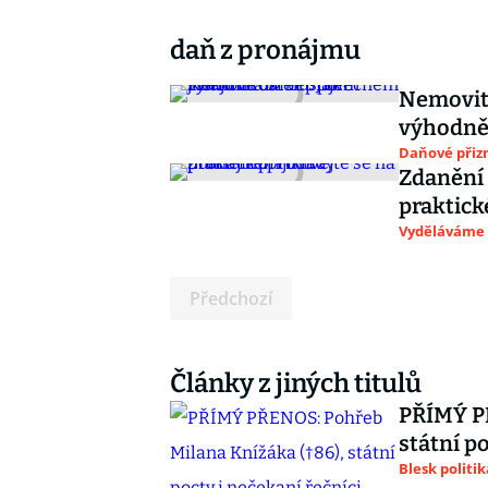
daň z pronájmu
Nemovit
výhodně 
Daňové přiz
Zdanění 
praktick
Vyděláváme
Předchozí
Články z jiných titulů
PŘÍMÝ PŘ
státní p
Blesk politik