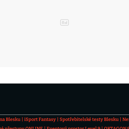
 na Blesku
iSport Fantasy
Spotřebitelské testy Blesku
Ne
vé přestupy ONLINE
Eventový prostor Level 9
OKTAGON 92