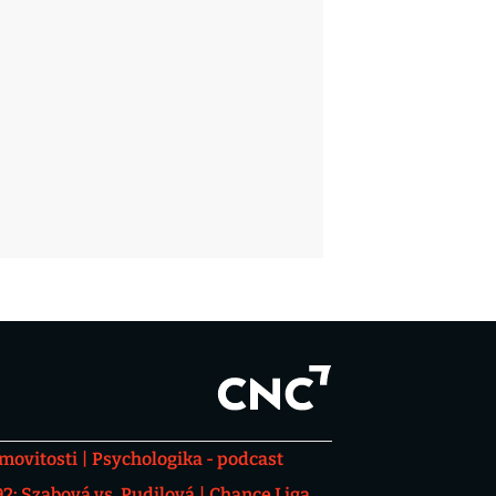
movitosti
Psychologika - podcast
: Szabová vs. Pudilová
Chance Liga