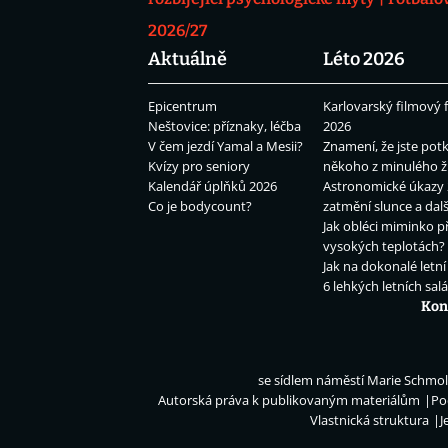
2026/27
Aktuálně
Léto 2026
Epicentrum
Karlovarský filmový f
Neštovice: příznaky, léčba
2026
V čem jezdí Yamal a Mesii?
Znamení, že jste potk
Kvízy pro seniory
někoho z minulého ž
Kalendář úplňků 2026
Astronomické úkazy 
Co je bodycount?
zatmění slunce a dalš
Jak obléci miminko př
vysokých teplotách?
Jak na dokonalé letní
6 lehkých letních sal
Kon
se sídlem náměstí Marie Schmolk
Autorská práva k publikovaným materiálům
Po
Vlastnická struktura
J