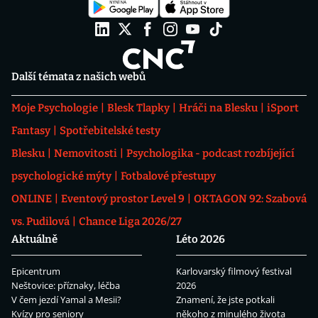
Další témata z našich webů
Moje Psychologie
Blesk Tlapky
Hráči na Blesku
iSport
Fantasy
Spotřebitelské testy
Blesku
Nemovitosti
Psychologika - podcast rozbíjející
psychologické mýty
Fotbalové přestupy
ONLINE
Eventový prostor Level 9
OKTAGON 92: Szabová
vs. Pudilová
Chance Liga 2026/27
Aktuálně
Léto 2026
Epicentrum
Karlovarský filmový festival
Neštovice: příznaky, léčba
2026
V čem jezdí Yamal a Mesii?
Znamení, že jste potkali
Kvízy pro seniory
někoho z minulého života