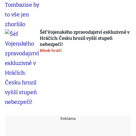
Šéf Vojenského zpravodajství exkluzivně v
Hráčích: Česku hrozil vyšší stupeň
nebezpečí!
Blesk hráči