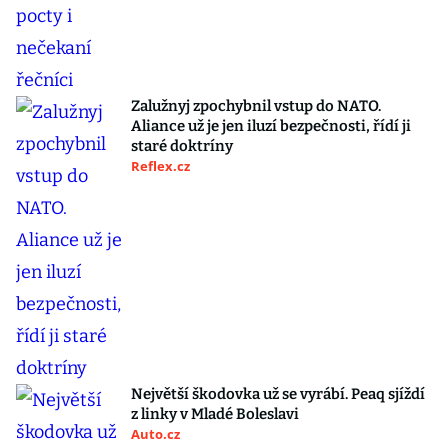
Zalužnyj zpochybnil vstup do NATO.
Aliance už je jen iluzí bezpečnosti, řídí ji
staré doktríny
Reflex.cz
Největší škodovka už se vyrábí. Peaq sjíždí
z linky v Mladé Boleslavi
Auto.cz