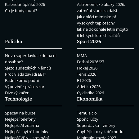
Kalendář úplňků 2026
Astronomické úkazy 2026:
Co je bodycount?
zatmění slunce a další
Jak obléci miminko při
vysokých teplotách?
Jak na dokonalé letní mojito
6 lehkých letních salátů
Politika
Sport 2026
Nová superdávka: kdo na ní
MMA
dosáhne?
Fotbal 2026/27
Sjezd sudetských Němců
Hokej 2026
Proč vláda zavádí EET?
Tenis 2026
Padni komu padni
F1 2026
Výpověď z práce vzor
Atletika 2026
Divoký kačer
Cyklistika 2026
Technologie
Ekonomika
SpaceX na burze
Temu a clo
Nejlepší telefony
Spořicí účty
Nejlepší AI zdarma
Superdávka – změny
Nejlepší chytré hodinky
Chybějící roky k důchodu
Nejlepší VPN – srovnání
Minimální mzda 2027