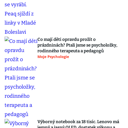
Co mají děti opravdu prožít o
prázdninách? Ptali jsme se psycholožky,
rodinného terapeuta a pedagogů
Moje Psychologie
Výborný notebook za 18 tisíc. Lenovo má
jemný a jasný OLED, dostatek výkonu a