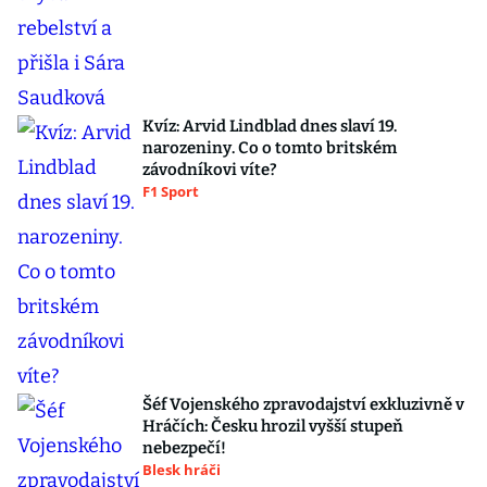
Kvíz: Arvid Lindblad dnes slaví 19.
narozeniny. Co o tomto britském
závodníkovi víte?
F1 Sport
Šéf Vojenského zpravodajství exkluzivně v
Hráčích: Česku hrozil vyšší stupeň
nebezpečí!
Blesk hráči