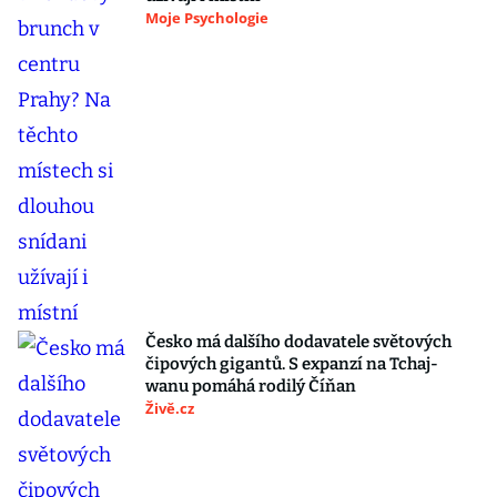
Moje Psychologie
Česko má dalšího dodavatele světových
čipových gigantů. S expanzí na Tchaj-
wanu pomáhá rodilý Číňan
Živě.cz