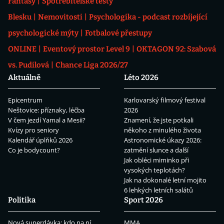
Fantasy
Spotřebitelské testy
Blesku
Nemovitosti
Psychologika - podcast rozbíjející
psychologické mýty
Fotbalové přestupy
ONLINE
Eventový prostor Level 9
OKTAGON 92: Szabová
vs. Pudilová
Chance Liga 2026/27
Aktuálně
Léto 2026
Epicentrum
Karlovarský filmový festival
Neštovice: příznaky, léčba
2026
V čem jezdí Yamal a Mesii?
Znamení, že jste potkali
Kvízy pro seniory
někoho z minulého života
Kalendář úplňků 2026
Astronomické úkazy 2026:
Co je bodycount?
zatmění slunce a další
Jak obléci miminko při
vysokých teplotách?
Jak na dokonalé letní mojito
6 lehkých letních salátů
Politika
Sport 2026
Nová superdávka: kdo na ní
MMA