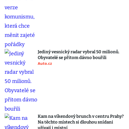
Jediný vesnický radar vybral 50 milionů.
Obyvatelé se přitom dávno bouřili
Auto.cz
Kam na víkendový brunch v centru Prahy?
Na těchto místech si dlouhou snídani
užívají i místní