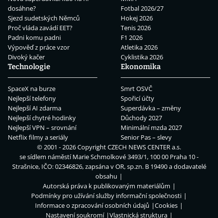
dosáhne?
Fotbal 2026/27
Sjezd sudetských Němců
Hokej 2026
Proč vláda zavádí EET?
Tenis 2026
Padni komu padni
F1 2026
Výpověď z práce vzor
Atletika 2026
Divoký kačer
Cyklistika 2026
Technologie
Ekonomika
SpaceX na burze
Smrt OSVČ
Nejlepší telefony
Spořicí účty
Nejlepší AI zdarma
Superdávka – změny
Nejlepší chytré hodinky
Důchody 2027
Nejlepší VPN – srovnání
Minimální mzda 2027
Netflix filmy a seriály
Senior Pas – slevy
© 2001 - 2026 Copyright
CZECH NEWS CENTER a.s.
se sídlem náměstí Marie Schmolkové 3493/1, 100 00 Praha 10 -
Strašnice, IČO: 02346826, zapsána v OR, sp.zn. B 19490 a dodavatelé
obsahu
Autorská práva k publikovaným materiálům
Podmínky pro užívání služby informační společnosti
Informace o zpracování osobních údajů
Cookies
Nastavení soukromí
Vlastnická struktura