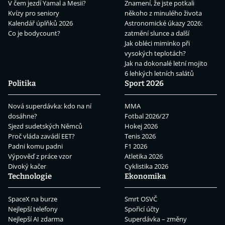
V čem jezdí Yamal a Mesii?
Znamení, že jste potkali
Kvízy pro seniory
někoho z minulého života
Kalendář úplňků 2026
Astronomické úkazy 2026:
Co je bodycount?
zatmění slunce a další
Jak obléci miminko při
vysokých teplotách?
Jak na dokonalé letní mojito
6 lehkých letních salátů
Politika
Sport 2026
Nová superdávka: kdo na ní
MMA
dosáhne?
Fotbal 2026/27
Sjezd sudetských Němců
Hokej 2026
Proč vláda zavádí EET?
Tenis 2026
Padni komu padni
F1 2026
Výpověď z práce vzor
Atletika 2026
Divoký kačer
Cyklistika 2026
Technologie
Ekonomika
SpaceX na burze
Smrt OSVČ
Nejlepší telefony
Spořicí účty
Nejlepší AI zdarma
Superdávka – změny