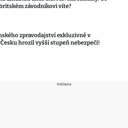
britském závodníkovi víte?
nského zpravodajství exkluzivně v
 Česku hrozil vyšší stupeň nebezpečí!