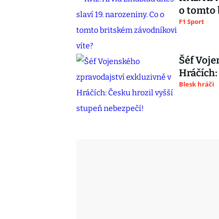
o tomto 
F1 Sport
Šéf Voje
Hráčích:
Blesk hráči