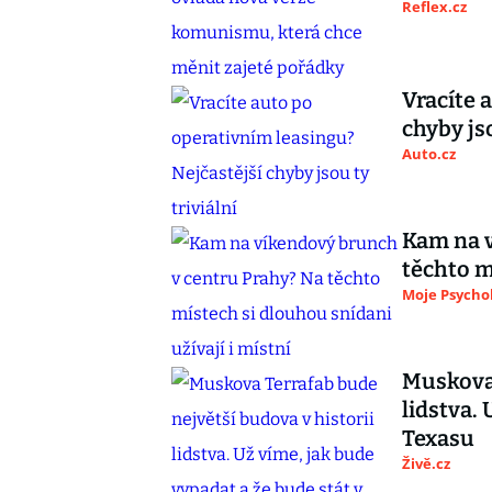
Reflex.cz
Vracíte 
chyby jso
Auto.cz
Kam na v
těchto m
Moje Psycho
Muskova 
lidstva.
Texasu
Živě.cz