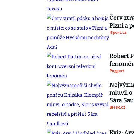
Červ ztra
Plzni a
iSport.cz
Robert P
fenomé
Poggers
Nejvýzna
mluvil o 
Sára Sa
Blesk.cz
Kvíz: Ar