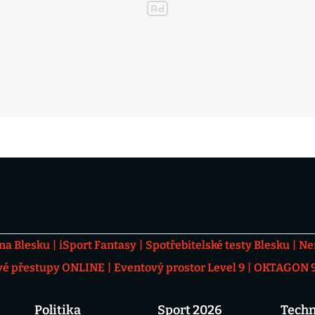
 na Blesku
iSport Fantasy
Spotřebitelské testy Blesku
Ne
vé přestupy ONLINE
Eventový prostor Level 9
OKTAGON 92
Politika
Sport 2026
Techn