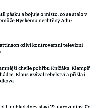
til pásku a bojuje o místo: co se stalo v
 pomůže Hyskému nechtěný Adu?
attinson oživí kontroverzní televizní
n
mnější chvíle pohřbu Knížáka: Klempíř
hádce, Klaus vzýval rebelství a přišla i
udková
vid Lindblad dnes slaví 19. narozeniny. Co