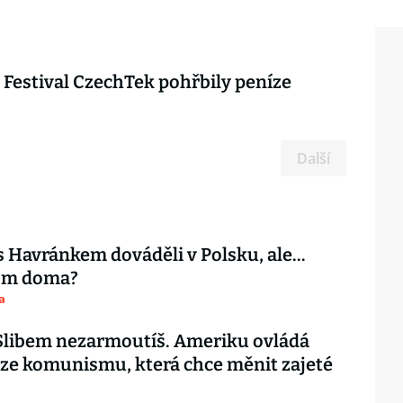
: Festival CzechTek pohřbily peníze
Další
s Havránkem dováděli v Polsku, ale…
tom doma?
a
 Slibem nezarmoutíš. Ameriku ovládá
ze komunismu, která chce měnit zajeté