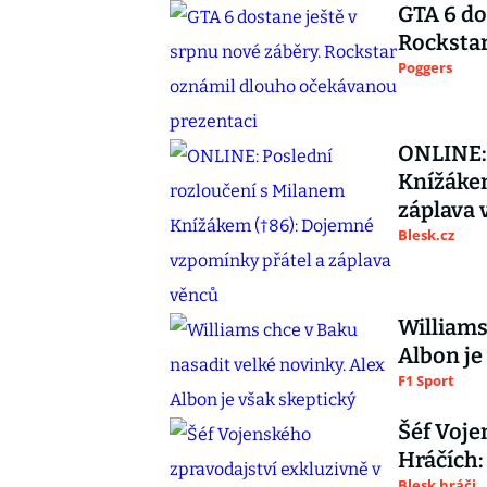
GTA 6 do
Rocksta
Poggers
ONLINE: 
Knížákem
záplava 
Blesk.cz
Williams
Albon je
F1 Sport
Šéf Voje
Hráčích:
Blesk hráči