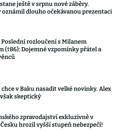
stane ještě v srpnu nové záběry.
r oznámil dlouho očekávanou prezentaci
Poslední rozloučení s Milanem
 (†86): Dojemné vzpomínky přátel a
věnců
 chce v Baku nasadit velké novinky. Alex
 však skeptický
nského zpravodajství exkluzivně v
 Česku hrozil vyšší stupeň nebezpečí!