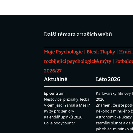
Další témata z našich webů
Moje Psychologie
Blesk Tlapky
Hráči
rozbíjející psychologické mýty
Fotbalo
2026/27
Aktuálně
Léto 2026
Epicentrum
Karlovarský filmový f
Neštovice: příznaky, léčba
2026
V čem jezdí Yamal a Mesii?
Znamení, že jste potk
Kvízy pro seniory
někoho z minulého ž
Kalendář úplňků 2026
Astronomické úkazy 
Co je bodycount?
zatmění slunce a dalš
Jak obléci miminko př