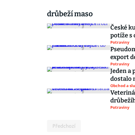
drůbeží maso
České ku
potíže s
Potraviny
Pseudom
export d
Potraviny
Jeden a 
dostalo n
Obchod a sl
Veteriná
drůbeží
Potraviny
Předchozí