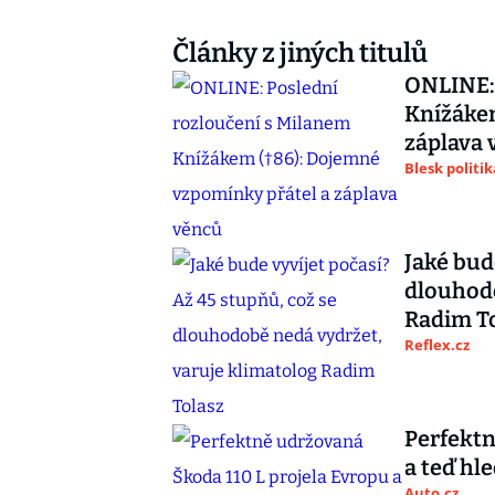
Články z jiných titulů
ONLINE: 
Knížákem
záplava 
Blesk politik
Jaké bud
dlouhodo
Radim T
Reflex.cz
Perfektn
a teď hl
Auto.cz