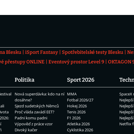
 na Blesku
iSport Fantasy
Spotřebitelské testy Blesku
Ne
vé přestupy ONLINE
Eventový prostor Level 9
OKTAGON 92
Politika
Sport 2026
Techn
estival
Nová superdávka: kdo na ní
MMA
SpaceX 
dosáhne?
Fotbal 2026/27
Nejlepší
ali
Sjezd sudetských Němců
Hokej 2026
Nejlepší
ivota
Proč vláda zavádí EET?
Tenis 2026
Nejlepší
2026:
Padni komu padni
F1 2026
Nejlepší
í
Výpověď z práce vzor
Atletika 2026
Netflix f
i
Divoký kačer
Cyklistika 2026