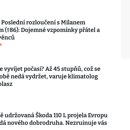
Poslední rozloučení s Milanem
 (†86): Dojemné vzpomínky přátel a
věnců
a
e vyvíjet počasí? Až 45 stupňů, což se
bě nedá vydržet, varuje klimatolog
olasz
ě udržovaná Škoda 110 L projela Evropu
edá nového dobrodruha. Nezruinuje vás