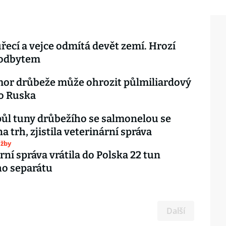
řecí a vejce odmítá devět zemí. Hrozí
 odbytem
or drůbeže může ohrozit půlmiliardový
o Ruska
půl tuny drůbežího se salmonelou se
a trh, zjistila veterinární správa
užby
rní správa vrátila do Polska 22 tun
ho separátu
Další