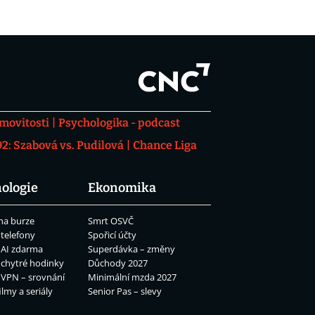
movitosti
Psychologika - podcast
: Szabová vs. Pudilová
Chance Liga
ologie
Ekonomika
na burze
Smrt OSVČ
 telefony
Spořicí účty
 AI zdarma
Superdávka – změny
 chytré hodinky
Důchody 2027
 VPN – srovnání
Minimální mzda 2027
ilmy a seriály
Senior Pas – slevy