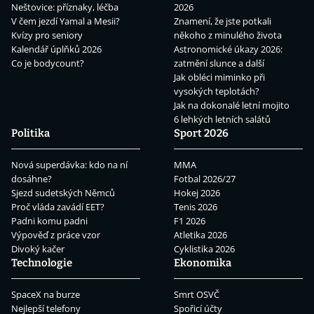
Neštovice: příznaky, léčba
2026
V čem jezdí Yamal a Mesii?
Znamení, že jste potkali
Kvízy pro seniory
někoho z minulého života
Kalendář úplňků 2026
Astronomické úkazy 2026:
Co je bodycount?
zatmění slunce a další
Jak obléci miminko při
vysokých teplotách?
Jak na dokonalé letní mojito
6 lehkých letních salátů
Politika
Sport 2026
Nová superdávka: kdo na ní
MMA
dosáhne?
Fotbal 2026/27
Sjezd sudetských Němců
Hokej 2026
Proč vláda zavádí EET?
Tenis 2026
Padni komu padni
F1 2026
Výpověď z práce vzor
Atletika 2026
Divoký kačer
Cyklistika 2026
Technologie
Ekonomika
SpaceX na burze
Smrt OSVČ
Nejlepší telefony
Spořicí účty