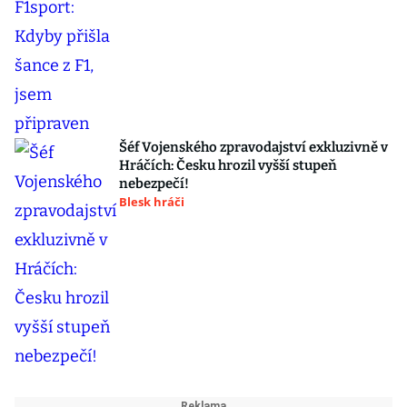
Šéf Vojenského zpravodajství exkluzivně v
Hráčích: Česku hrozil vyšší stupeň
nebezpečí!
Blesk hráči