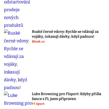
Ruské černé vdovy: Rychle se vdávají za
vojáky, inkasují dávky, když padnou!
Blesk.cz
Luke Browning pro F1sport: Kdyby přišla
šance z F1, jsem připraven
F1 Sport