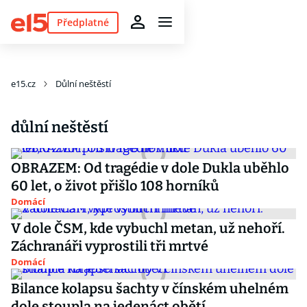
Předplatné
e15.cz
Důlní neštěstí
důlní neštěstí
OBRAZEM: Od tragédie v dole Dukla uběhlo
60 let, o život přišlo 108 horníků
Domácí
V dole ČSM, kde vybuchl metan, už nehoří.
Záchranáři vyprostili tři mrtvé
Domácí
Bilance kolapsu šachty v čínském uhelném
dole stoupla na jedenáct obětí