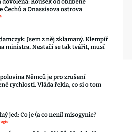
 dovolená: Kousek od oblíbené
e Čechů a Onassisova ostrova
a
amczyk: Jsem z něj zklamaný. Klempíř
na ministra. Nestačí se tak tvářit, musí
 polovina Němců je pro zrušení
é rychlosti. Vláda řekla, co si o tom
ý jed: Co je (a co není) misogynie?
logie