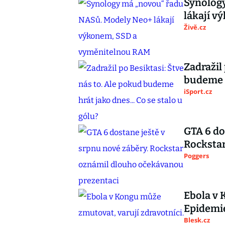
Synolog
lákají 
Živě.cz
Zadražil
budeme h
iSport.cz
GTA 6 do
Rocksta
Poggers
Ebola v 
Epidemie
Blesk.cz