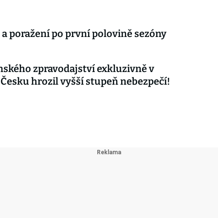
 a poražení po první polovině sezóny
nského zpravodajství exkluzivně v
 Česku hrozil vyšší stupeň nebezpečí!