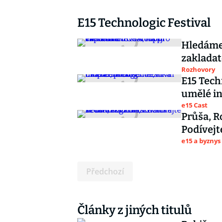
E15 Technologic Festival
Hledáme 
zaklada
Rozhovory
E15 Tech
umělé in
e15 Cast
Průša, R
Podívejt
e15 a byznys
Předchozí
Články z jiných titulů