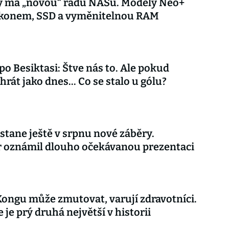
y má „novou“ řadu NASů. Modely Neo+
výkonem, SSD a vyměnitelnou RAM
 po Besiktasi: Štve nás to. Ale pokud
rát jako dnes... Co se stalo u gólu?
stane ještě v srpnu nové záběry.
r oznámil dlouho očekávanou prezentaci
Kongu může zmutovat, varují zdravotníci.
 je prý druhá největší v historii