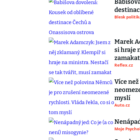
Babišova
destinac
Blesk politik
Marek Ad
si hraje 
zamakat
Reflex.cz
Více než
neomezen
myslí
Auto.cz
Nenápadn
Moje Psycho