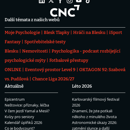
Další témata z našich webů
Moje Psychologie
Blesk Tlapky
Hráči na Blesku
iSport
Fantasy
Spotřebitelské testy
Blesku
Nemovitosti
Psychologika - podcast rozbíjející
psychologické mýty
Fotbalové přestupy
ONLINE
Eventový prostor Level 9
OKTAGON 92: Szabová
vs. Pudilová
Chance Liga 2026/27
Aktuálně
Léto 2026
Epicentrum
Karlovarský filmový festival
Neštovice: příznaky, léčba
2026
V čem jezdí Yamal a Mesii?
Znamení, že jste potkali
Kvízy pro seniory
někoho z minulého života
Kalendář úplňků 2026
Astronomické úkazy 2026:
Co je bodycount?
zatmění slunce a další