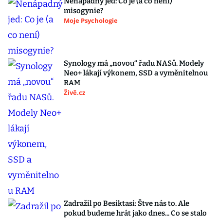
Nenápadný jed: Co je (a co není)
misogynie?
Moje Psychologie
Synology má „novou“ řadu NASů. Modely
Neo+ lákají výkonem, SSD a vyměnitelnou
RAM
Živě.cz
Zadražil po Besiktasi: Štve nás to. Ale
pokud budeme hrát jako dnes... Co se stalo