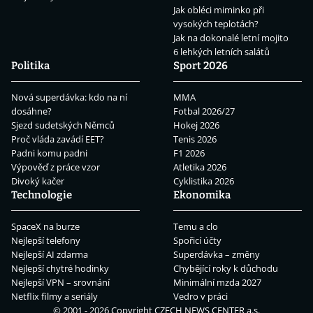
Jak obléci miminko při
vysokých teplotách?
Jak na dokonalé letní mojito
6 lehkých letních salátů
Politika
Sport 2026
Nová superdávka: kdo na ní
MMA
dosáhne?
Fotbal 2026/27
Sjezd sudetských Němců
Hokej 2026
Proč vláda zavádí EET?
Tenis 2026
Padni komu padni
F1 2026
Výpověď z práce vzor
Atletika 2026
Divoký kačer
Cyklistika 2026
Technologie
Ekonomika
SpaceX na burze
Temu a clo
Nejlepší telefony
Spořicí účty
Nejlepší AI zdarma
Superdávka – změny
Nejlepší chytré hodinky
Chybějící roky k důchodu
Nejlepší VPN – srovnání
Minimální mzda 2027
Netflix filmy a seriály
Vedro v práci
© 2001 - 2026 Copyright
CZECH NEWS CENTER a.s.