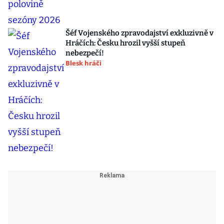
Šéf Vojenského zpravodajství exkluzivně v
Hráčích: Česku hrozil vyšší stupeň
nebezpečí!
Blesk hráči