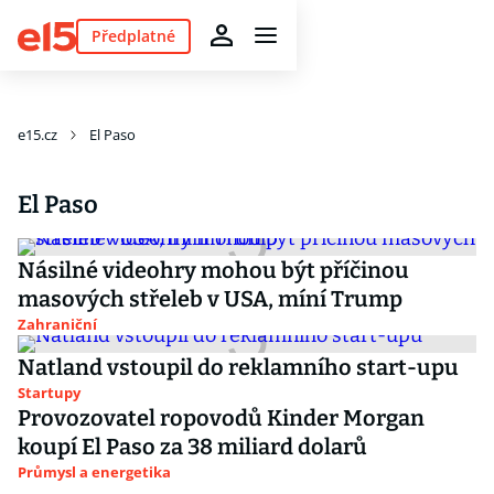
Předplatné
e15.cz
El Paso
El Paso
Násilné videohry mohou být příčinou
masových střeleb v USA, míní Trump
Zahraniční
Natland vstoupil do reklamního start-upu
Startupy
Provozovatel ropovodů Kinder Morgan
koupí El Paso za 38 miliard dolarů
Průmysl a energetika