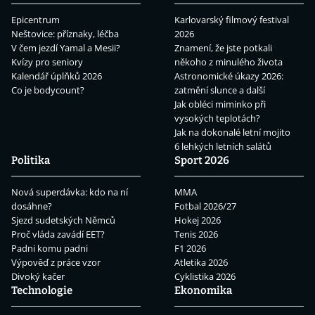
Epicentrum
Karlovarský filmový festival
Neštovice: příznaky, léčba
2026
V čem jezdí Yamal a Mesii?
Znamení, že jste potkali
Kvízy pro seniory
někoho z minulého života
Kalendář úplňků 2026
Astronomické úkazy 2026:
Co je bodycount?
zatmění slunce a další
Jak obléci miminko při
vysokých teplotách?
Jak na dokonalé letní mojito
6 lehkých letních salátů
Politika
Sport 2026
Nová superdávka: kdo na ní
MMA
dosáhne?
Fotbal 2026/27
Sjezd sudetských Němců
Hokej 2026
Proč vláda zavádí EET?
Tenis 2026
Padni komu padni
F1 2026
Výpověď z práce vzor
Atletika 2026
Divoký kačer
Cyklistika 2026
Technologie
Ekonomika