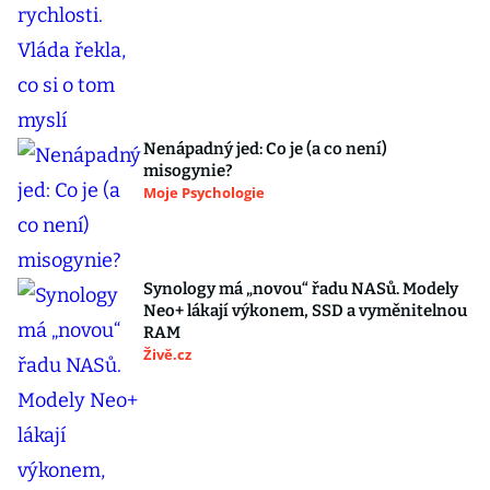
Nenápadný jed: Co je (a co není)
misogynie?
Moje Psychologie
Synology má „novou“ řadu NASů. Modely
Neo+ lákají výkonem, SSD a vyměnitelnou
RAM
Živě.cz