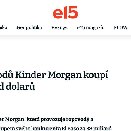
ika
Geopolitika
Byznys
e15 magazín
FLOW
odů Kinder Morgan koupí
rd dolarů
r Morgan, která provozuje ropovody a
kupem svého konkurenta El Paso za 38 miliard