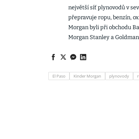
největší síť plynovodů v s
přepravuje ropu, benzín, ox
Morgan byli při obchodu Bar
Morgan Stanley a Goldman
El Paso
Kinder Morgan
plynovody