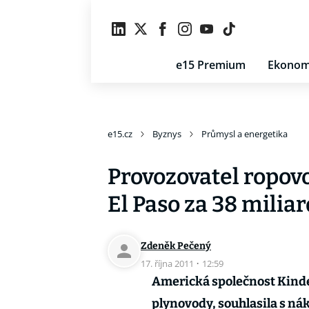
e15 Premium
Ekonom
e15.cz
Byznys
Průmysl a energetika
Provozovatel ropov
El Paso za 38 milia
Zdeněk Pečený
17. října 2011
·
12:59
Americká společnost Kinde
plynovody, souhlasila s ná