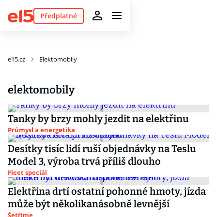
Předplatné
e15.cz
Elektomobily
elektomobily
Tanky by brzy mohly jezdit na elektřinu
Průmysl a energetika
Desítky tisíc lidí ruší objednávky na Teslu
Model 3, výroba trvá příliš dlouho
Fleet speciál
Elektřina drtí ostatní pohonné hmoty, jízda
může být několikanásobně levnější
Šetříme