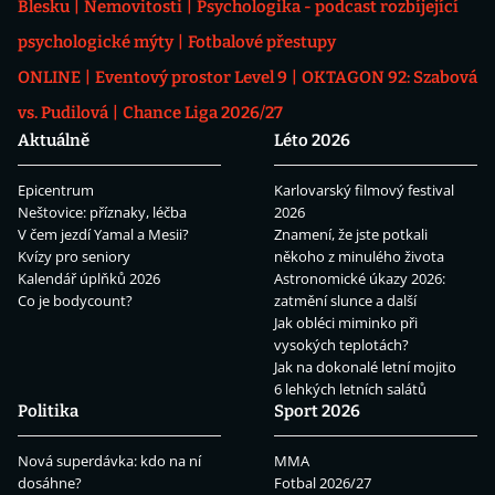
Blesku
Nemovitosti
Psychologika - podcast rozbíjející
psychologické mýty
Fotbalové přestupy
ONLINE
Eventový prostor Level 9
OKTAGON 92: Szabová
vs. Pudilová
Chance Liga 2026/27
Aktuálně
Léto 2026
Epicentrum
Karlovarský filmový festival
Neštovice: příznaky, léčba
2026
V čem jezdí Yamal a Mesii?
Znamení, že jste potkali
Kvízy pro seniory
někoho z minulého života
Kalendář úplňků 2026
Astronomické úkazy 2026:
Co je bodycount?
zatmění slunce a další
Jak obléci miminko při
vysokých teplotách?
Jak na dokonalé letní mojito
6 lehkých letních salátů
Politika
Sport 2026
Nová superdávka: kdo na ní
MMA
dosáhne?
Fotbal 2026/27