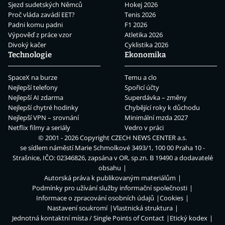
Sjezd sudetských Němců
Hokej 2026
Proč vláda zavádí EET?
Tenis 2026
Padni komu padni
F1 2026
Výpověď z práce vzor
Atletika 2026
Divoký kačer
Cyklistika 2026
Technologie
Ekonomika
SpaceX na burze
Temu a clo
Nejlepší telefony
Spořicí účty
Nejlepší AI zdarma
Superdávka – změny
Nejlepší chytré hodinky
Chybějící roky k důchodu
Nejlepší VPN – srovnání
Minimální mzda 2027
Netflix filmy a seriály
Vedro v práci
© 2001 - 2026 Copyright
CZECH NEWS CENTER a.s.
se sídlem náměstí Marie Schmolkové 3493/1, 100 00 Praha 10 -
Strašnice, IČO: 02346826, zapsána v OR, sp.zn. B 19490 a dodavatelé
obsahu
Autorská práva k publikovaným materiálům
Podmínky pro užívání služby informační společnosti
Informace o zpracování osobních údajů
Cookies
Nastavení soukromí
Vlastnická struktura
Jednotná kontaktní místa / Single Points of Contact
Etický kodex