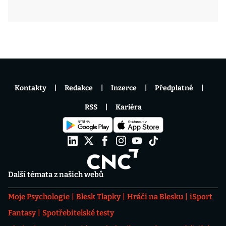
Kontakty
Redakce
Inzerce
Předplatné
RSS
Kariéra
Další témata z našich webů
Moje Psychologie
Blesk Tlapky
Hráči na Blesku
iSport
Fantasy
Spotřebitelské testy