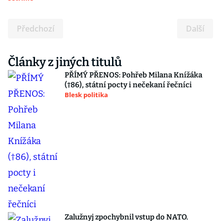
Předchozí
Další
Články z jiných titulů
PŘÍMÝ PŘENOS: Pohřeb Milana Knížáka
(†86), státní pocty i nečekaní řečníci
Blesk politika
Zalužnyj zpochybnil vstup do NATO.