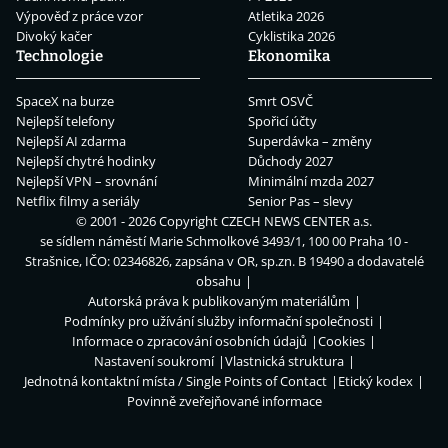
Výpověď z práce vzor
Atletika 2026
Divoký kačer
Cyklistika 2026
Technologie
Ekonomika
SpaceX na burze
Smrt OSVČ
Nejlepší telefony
Spořicí účty
Nejlepší AI zdarma
Superdávka – změny
Nejlepší chytré hodinky
Důchody 2027
Nejlepší VPN – srovnání
Minimální mzda 2027
Netflix filmy a seriály
Senior Pas – slevy
© 2001 - 2026 Copyright
CZECH NEWS CENTER a.s.
se sídlem náměstí Marie Schmolkové 3493/1, 100 00 Praha 10 -
Strašnice, IČO: 02346826, zapsána v OR, sp.zn. B 19490 a dodavatelé
obsahu
Autorská práva k publikovaným materiálům
Podmínky pro užívání služby informační společnosti
Informace o zpracování osobních údajů
Cookies
Nastavení soukromí
Vlastnická struktura
Jednotná kontaktní místa / Single Points of Contact
Etický kodex
Povinně zveřejňované informace