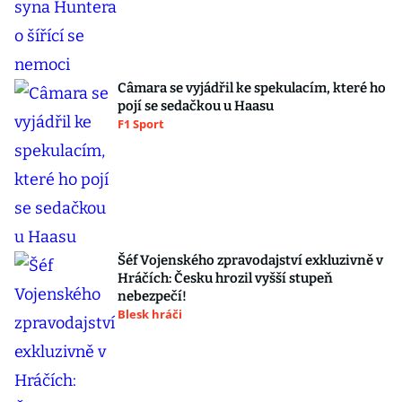
Câmara se vyjádřil ke spekulacím, které ho
pojí se sedačkou u Haasu
F1 Sport
Šéf Vojenského zpravodajství exkluzivně v
Hráčích: Česku hrozil vyšší stupeň
nebezpečí!
Blesk hráči