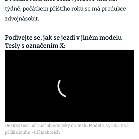
týdně, počátkem příštího roku se má produkce
zdvojnásobit.
Podívejte se, jak se jezdí v jiném modelu
Tesly s označením X:
Desítky tisíc lidí ruší objednávky na Teslu Model 3, výroba trvá
příliš dlouho • Jiří Liebreich