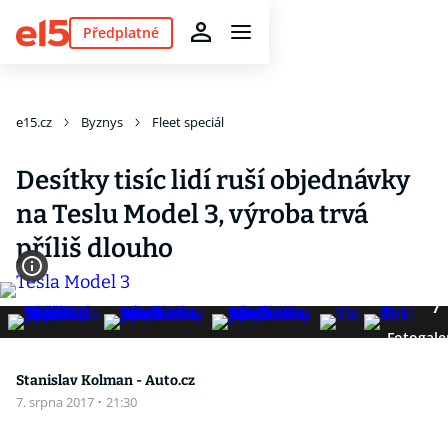
Předplatné
e15.cz
Byznys
Fleet speciál
Desítky tisíc lidí ruší objednávky
na Teslu Model 3, výroba trvá
příliš dlouho
7
Fotogale
Stanislav Kolman - Auto.cz
7. srpna 2017
·
21:30