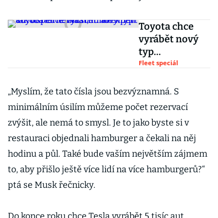
Toyota chce
vyrábět nový
typ
autobaterie.
Fleet speciál
Na trhu ale
hned tak uspět
„Myslím, že tato čísla jsou bezvýznamná. S
nemusí, míní
minimálním úsilím můžeme počet rezervací
expert
zvýšit, ale nemá to smysl. Je to jako byste si v
restauraci objednali hamburger a čekali na něj
hodinu a půl. Také bude vaším největším zájmem
to, aby přišlo ještě více lidí na více hamburgerů?“
ptá se Musk řečnicky.
Do konce roku chce Tesla vyrábět 5 tisíc aut