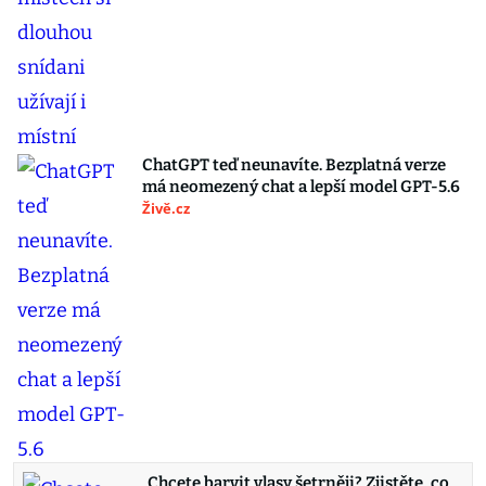
ChatGPT teď neunavíte. Bezplatná verze
má neomezený chat a lepší model GPT-5.6
Živě.cz
Chcete barvit vlasy šetrněji? Zjistěte, co