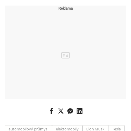
několikanásobn
ě levnější
automobilový průmysl
elektomobily
Elon Musk
Tesla