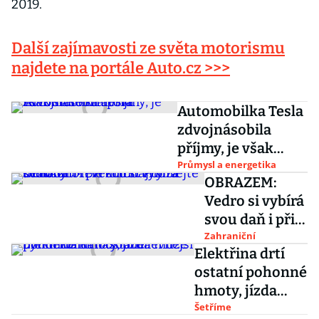
2019.
Další zajímavosti ze světa motorismu
najdete na portále Auto.cz >>>
Automobilka Tesla
zdvojnásobila
příjmy, je však
stále ztrátová
Průmysl a energetika
OBRAZEM:
Vedro si vybírá
svou daň i při
žních.
Zahraniční
Elektřina drtí
Podívejte se na
ostatní pohonné
ohořelé
hmoty, jízda
kombajny za
může být
Šetříme
miliony