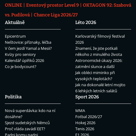
ONLINE
Eventový prostor Level 9
OKTAGON 92: Szabová
vs. Pudilová
Chance Liga 2026/27
Aktuálně
Léto 2026
Epicentrum
Karlovarský filmový festival
Neštovice: příznaky, léčba
2026
V čem jezdí Yamal a Mesii?
Znamení, že jste potkali
Kvízy pro seniory
někoho z minulého života
Kalendář úplňků 2026
Astronomické úkazy 2026:
Co je bodycount?
zatmění slunce a další
Jak obléci miminko při
vysokých teplotách?
Jak na dokonalé letní mojito
6 lehkých letních salátů
Politika
Sport 2026
Nová superdávka: kdo na ní
MMA
dosáhne?
Fotbal 2026/27
Sjezd sudetských Němců
Hokej 2026
Proč vláda zavádí EET?
Tenis 2026
Padni komu padni
F1 2026