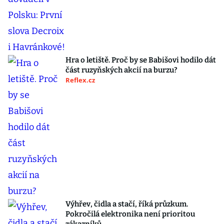
Hra o letiště. Proč by se Babišovi hodilo dát
část ruzyňských akcií na burzu?
Reflex.cz
Výhřev, čidla a stačí, říká průzkum.
Pokročilá elektronika není prioritou