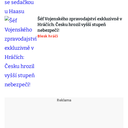
Šéf Vojenského zpravodajství exkluzivně v
Hráčích: Česku hrozil vyšší stupeň
nebezpečí!
Blesk hráči