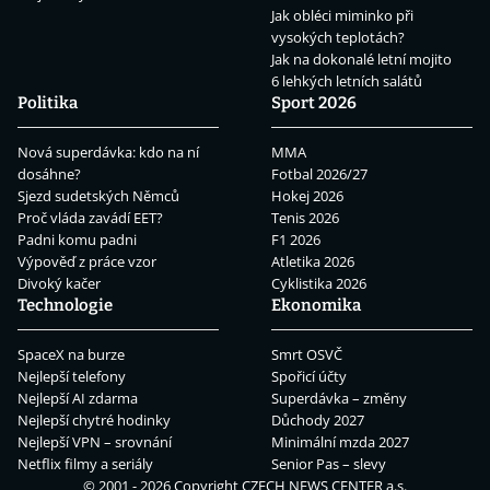
Jak obléci miminko při
vysokých teplotách?
Jak na dokonalé letní mojito
6 lehkých letních salátů
Politika
Sport 2026
Nová superdávka: kdo na ní
MMA
dosáhne?
Fotbal 2026/27
Sjezd sudetských Němců
Hokej 2026
Proč vláda zavádí EET?
Tenis 2026
Padni komu padni
F1 2026
Výpověď z práce vzor
Atletika 2026
Divoký kačer
Cyklistika 2026
Technologie
Ekonomika
SpaceX na burze
Smrt OSVČ
Nejlepší telefony
Spořicí účty
Nejlepší AI zdarma
Superdávka – změny
Nejlepší chytré hodinky
Důchody 2027
Nejlepší VPN – srovnání
Minimální mzda 2027
Netflix filmy a seriály
Senior Pas – slevy
© 2001 - 2026 Copyright
CZECH NEWS CENTER a.s.