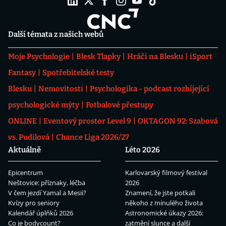
Další témata z našich webů
Moje Psychologie
Blesk Tlapky
Hráči na Blesku
iSport
Fantasy
Spotřebitelské testy
Blesku
Nemovitosti
Psychologika - podcast rozbíjející
psychologické mýty
Fotbalové přestupy
ONLINE
Eventový prostor Level 9
OKTAGON 92: Szabová
vs. Pudilová
Chance Liga 2026/27
Aktuálně
Léto 2026
Epicentrum
Karlovarský filmový festival
Neštovice: příznaky, léčba
2026
V čem jezdí Yamal a Mesii?
Znamení, že jste potkali
Kvízy pro seniory
někoho z minulého života
Kalendář úplňků 2026
Astronomické úkazy 2026:
Co je bodycount?
zatmění slunce a další