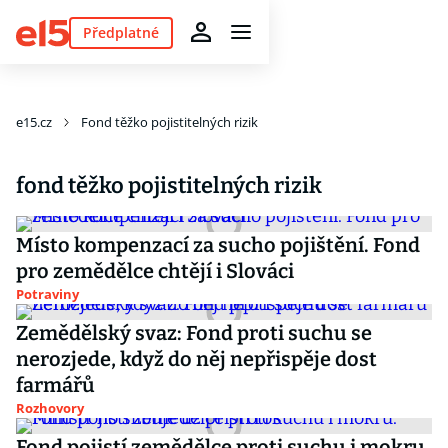
Předplatné
e15.cz
Fond těžko pojistitelných rizik
fond těžko pojistitelných rizik
Místo kompenzací za sucho pojištění. Fond
pro zemědělce chtějí i Slováci
Potraviny
Zemědělský svaz: Fond proti suchu se
nerozjede, když do něj nepřispěje dost
farmářů
Rozhovory
Fond pojistí zemědělce proti suchu i mokru.