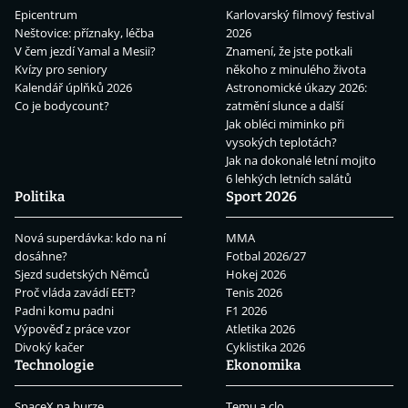
Epicentrum
Karlovarský filmový festival
Neštovice: příznaky, léčba
2026
V čem jezdí Yamal a Mesii?
Znamení, že jste potkali
Kvízy pro seniory
někoho z minulého života
Kalendář úplňků 2026
Astronomické úkazy 2026:
Co je bodycount?
zatmění slunce a další
Jak obléci miminko při
vysokých teplotách?
Jak na dokonalé letní mojito
6 lehkých letních salátů
Politika
Sport 2026
Nová superdávka: kdo na ní
MMA
dosáhne?
Fotbal 2026/27
Sjezd sudetských Němců
Hokej 2026
Proč vláda zavádí EET?
Tenis 2026
Padni komu padni
F1 2026
Výpověď z práce vzor
Atletika 2026
Divoký kačer
Cyklistika 2026
Technologie
Ekonomika
SpaceX na burze
Temu a clo