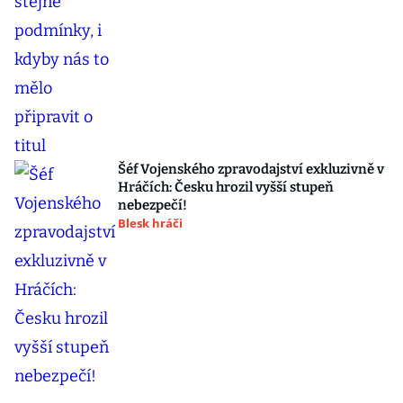
Šéf Vojenského zpravodajství exkluzivně v
Hráčích: Česku hrozil vyšší stupeň
nebezpečí!
Blesk hráči