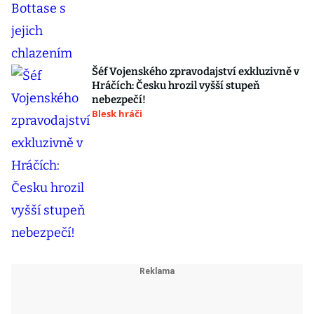
Šéf Vojenského zpravodajství exkluzivně v
Hráčích: Česku hrozil vyšší stupeň
nebezpečí!
Blesk hráči