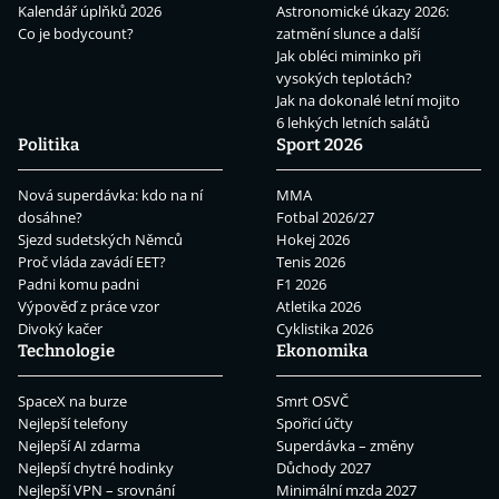
Kalendář úplňků 2026
Astronomické úkazy 2026:
Co je bodycount?
zatmění slunce a další
Jak obléci miminko při
vysokých teplotách?
Jak na dokonalé letní mojito
6 lehkých letních salátů
Politika
Sport 2026
Nová superdávka: kdo na ní
MMA
dosáhne?
Fotbal 2026/27
Sjezd sudetských Němců
Hokej 2026
Proč vláda zavádí EET?
Tenis 2026
Padni komu padni
F1 2026
Výpověď z práce vzor
Atletika 2026
Divoký kačer
Cyklistika 2026
Technologie
Ekonomika
SpaceX na burze
Smrt OSVČ
Nejlepší telefony
Spořicí účty
Nejlepší AI zdarma
Superdávka – změny
Nejlepší chytré hodinky
Důchody 2027
Nejlepší VPN – srovnání
Minimální mzda 2027