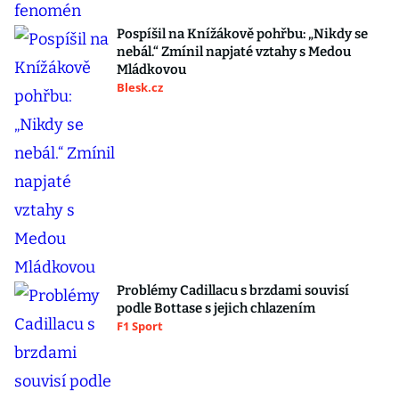
Pospíšil na Knížákově pohřbu: „Nikdy se
nebál.“ Zmínil napjaté vztahy s Medou
Mládkovou
Blesk.cz
Problémy Cadillacu s brzdami souvisí
podle Bottase s jejich chlazením
F1 Sport