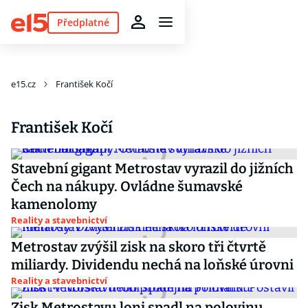
Předplatné
e15.cz
František Kočí
František Kočí
Stavební gigant Metrostav vyrazil do jižních
Čech na nákupy. Ovládne šumavské
kamenolomy
Reality a stavebnictví
Metrostav zvýšil zisk na skoro tři čtvrtě
miliardy. Dividendu nechá na loňské úrovni
Reality a stavebnictví
Zisk Metrostavu loni spadl na polovinu.