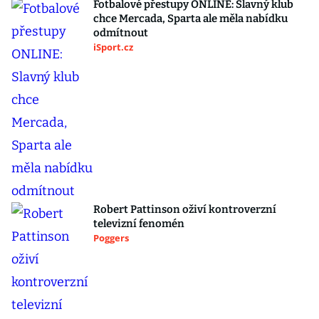
Fotbalové přestupy ONLINE: Slavný klub
chce Mercada, Sparta ale měla nabídku
odmítnout
iSport.cz
Robert Pattinson oživí kontroverzní
televizní fenomén
Poggers