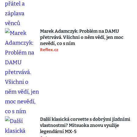
Marek Adamczyk: Problém na DAMU
přetrvává. Všichni o něm vědí, jen moc
nevědí, co s ním
Reflex.cz
Další klasická corvette s dobrými jízdními
vlastnostmi? Mitsuoka znovu využije
legendární MX-5