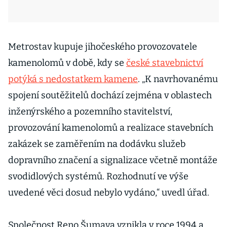
Metrostav kupuje jihočeského provozovatele
kamenolomů v době, kdy se
české stavebnictví
potýká s nedostatkem kamene
. „K navrhovanému
spojení soutěžitelů dochází zejména v oblastech
inženýrského a pozemního stavitelství,
provozování kamenolomů a realizace stavebních
zakázek se zaměřením na dodávku služeb
dopravního značení a signalizace včetně montáže
svodidlových systémů. Rozhodnutí ve výše
uvedené věci dosud nebylo vydáno,“ uvedl úřad.
Společnost Reno Šumava vznikla v roce 1994 a