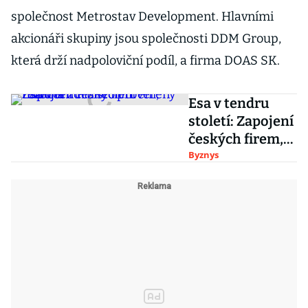
společnost Metrostav Development. Hlavními
akcionáři skupiny jsou společnosti DDM Group,
která drží nadpoloviční podíl, a firma DOAS SK.
Esa v tendru
století: Zapojení
českých firem,
turbína z Plzně i
Byznys
prověřený
reaktor