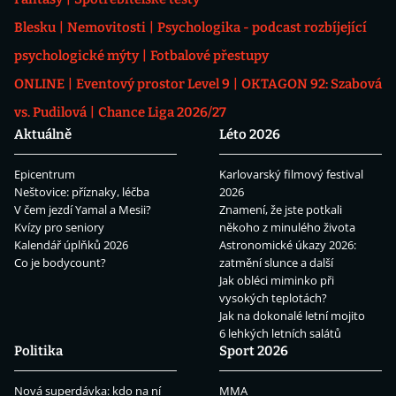
Blesku
Nemovitosti
Psychologika - podcast rozbíjející
psychologické mýty
Fotbalové přestupy
ONLINE
Eventový prostor Level 9
OKTAGON 92: Szabová
vs. Pudilová
Chance Liga 2026/27
Aktuálně
Léto 2026
Epicentrum
Karlovarský filmový festival
Neštovice: příznaky, léčba
2026
V čem jezdí Yamal a Mesii?
Znamení, že jste potkali
Kvízy pro seniory
někoho z minulého života
Kalendář úplňků 2026
Astronomické úkazy 2026:
Co je bodycount?
zatmění slunce a další
Jak obléci miminko při
vysokých teplotách?
Jak na dokonalé letní mojito
6 lehkých letních salátů
Politika
Sport 2026
Nová superdávka: kdo na ní
MMA