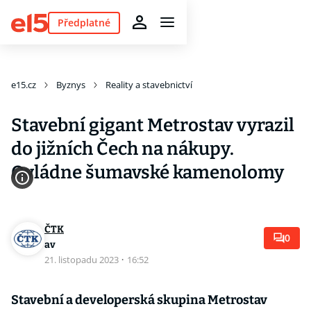
Předplatné
e15.cz
Byznys
Reality a stavebnictví
Stavební gigant Metrostav vyrazil
do jižních Čech na nákupy.
Ovládne šumavské kamenolomy
ČTK
0
av
21. listopadu 2023
·
16:52
Stavební a developerská skupina Metrostav