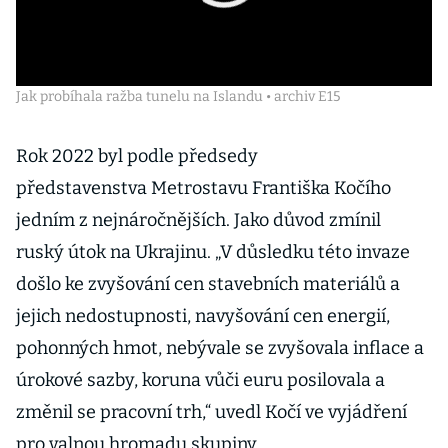
Jak probíhala ražba tunelu na Islandu • archiv E15
Rok 2022 byl podle předsedy
představenstva Metrostavu Františka Kočího
jedním z nejnáročnějších. Jako důvod zmínil
ruský útok na Ukrajinu. „V důsledku této invaze
došlo ke zvyšování cen stavebních materiálů a
jejich nedostupnosti, navyšování cen energií,
pohonných hmot, nebývale se zvyšovala inflace a
úrokové sazby, koruna vůči euru posilovala a
změnil se pracovní trh,“ uvedl Kočí ve vyjádření
pro valnou hromadu skupiny.