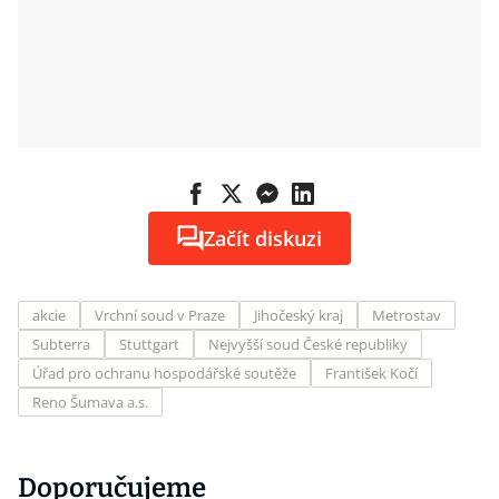
Začít diskuzi
akcie
Vrchní soud v Praze
Jihočeský kraj
Metrostav
Subterra
Stuttgart
Nejvyšší soud České republiky
Úřad pro ochranu hospodářské soutěže
František Kočí
Reno Šumava a.s.
Doporučujeme