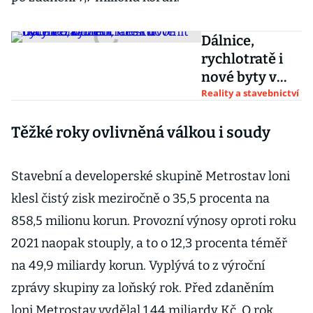
Dálnice,
rychlotratě i
nové byty v
ohrožení.
Reality a stavebnictví
Česku dochází
Těžké roky ovlivněná válkou i soudy
kámen, musí
uvolnit ruce
těžařům
Stavební a developerské skupině Metrostav loni
klesl čistý zisk meziročně o 35,5 procenta na
858,5 milionu korun. Provozní výnosy oproti roku
2021 naopak stouply, a to o 12,3 procenta téměř
na 49,9 miliardy korun. Vyplývá to z výroční
zprávy skupiny za loňský rok. Před zdaněním
loni Metrostav vydělal 1,44 miliardy Kč. O rok