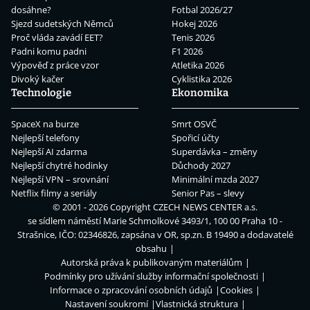
dosáhne?
Fotbal 2026/27
Sjezd sudetských Němců
Hokej 2026
Proč vláda zavádí EET?
Tenis 2026
Padni komu padni
F1 2026
Výpověď z práce vzor
Atletika 2026
Divoký kačer
Cyklistika 2026
Technologie
Ekonomika
SpaceX na burze
Smrt OSVČ
Nejlepší telefony
Spořicí účty
Nejlepší AI zdarma
Superdávka – změny
Nejlepší chytré hodinky
Důchody 2027
Nejlepší VPN – srovnání
Minimální mzda 2027
Netflix filmy a seriály
Senior Pas – slevy
© 2001 - 2026 Copyright
CZECH NEWS CENTER a.s.
se sídlem náměstí Marie Schmolkové 3493/1, 100 00 Praha 10 -
Strašnice, IČO: 02346826, zapsána v OR, sp.zn. B 19490 a dodavatelé
obsahu
Autorská práva k publikovaným materiálům
Podmínky pro užívání služby informační společnosti
Informace o zpracování osobních údajů
Cookies
Nastavení soukromí
Vlastnická struktura