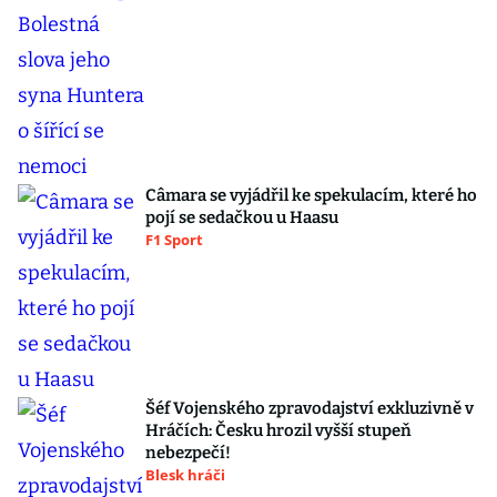
Câmara se vyjádřil ke spekulacím, které ho
pojí se sedačkou u Haasu
F1 Sport
Šéf Vojenského zpravodajství exkluzivně v
Hráčích: Česku hrozil vyšší stupeň
nebezpečí!
Blesk hráči