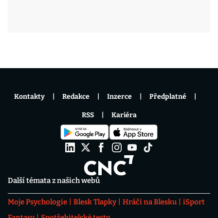
Kontakty
Redakce
Inzerce
Předplatné
RSS
Kariéra
Další témata z našich webů
Moje Psychologie
Blesk Tlapky
Hráči na Blesku
iSport
Fantasy
Spotřebitelské testy