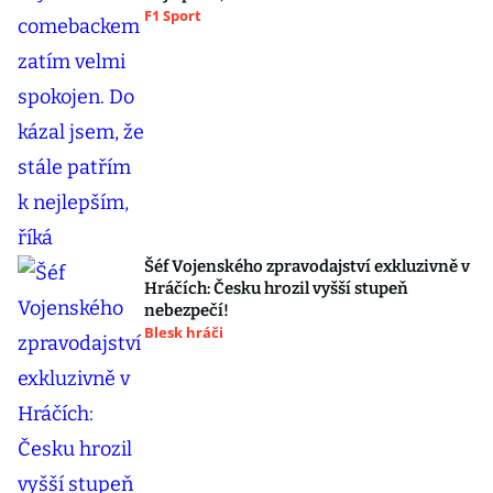
F1 Sport
Šéf Vojenského zpravodajství exkluzivně v
Hráčích: Česku hrozil vyšší stupeň
nebezpečí!
Blesk hráči