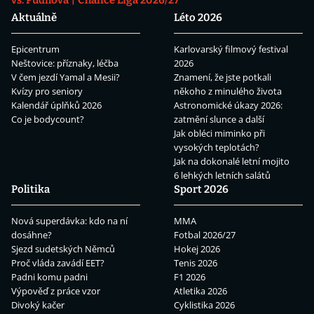
vs. Pudilová
Chance Liga 2026/27
Aktuálně
Léto 2026
Epicentrum
Karlovarský filmový festival
Neštovice: příznaky, léčba
2026
V čem jezdí Yamal a Mesii?
Znamení, že jste potkali
Kvízy pro seniory
někoho z minulého života
Kalendář úplňků 2026
Astronomické úkazy 2026:
Co je bodycount?
zatmění slunce a další
Jak obléci miminko při
vysokých teplotách?
Jak na dokonalé letní mojito
6 lehkých letních salátů
Politika
Sport 2026
Nová superdávka: kdo na ní
MMA
dosáhne?
Fotbal 2026/27
Sjezd sudetských Němců
Hokej 2026
Proč vláda zavádí EET?
Tenis 2026
Padni komu padni
F1 2026
Výpověď z práce vzor
Atletika 2026
Divoký kačer
Cyklistika 2026