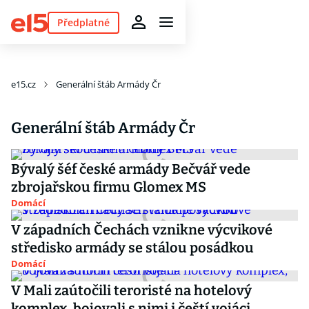
Předplatné
e15.cz
Generální štáb Armády Čr
Generální štáb Armády Čr
Bývalý šéf české armády Bečvář vede
zbrojařskou firmu Glomex MS
Domácí
V západních Čechách vznikne výcvikové
středisko armády se stálou posádkou
Domácí
V Mali zaútočili teroristé na hotelový
komplex, bojovali s nimi i čeští vojáci