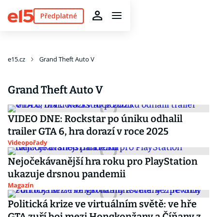
Předplatné
e15.cz
Grand Theft Auto V
Grand Theft Auto V
VIDEO DNE: Rockstar po úniku odhalil
trailer GTA 6, hra dorazí v roce 2025
Videopořady
Nejočekávanější hra roku pro PlayStation
ukazuje drsnou pandemii
Magazín
Politická krize ve virtuálním světě: ve hře
GTA zuří boj mezi Hongkonžany a Číňany z