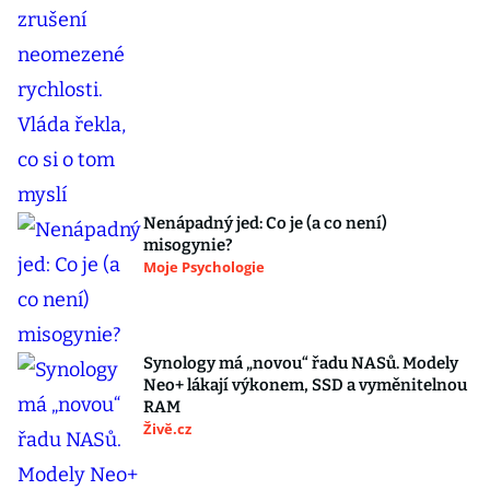
Nenápadný jed: Co je (a co není)
misogynie?
Moje Psychologie
Synology má „novou“ řadu NASů. Modely
Neo+ lákají výkonem, SSD a vyměnitelnou
RAM
Živě.cz