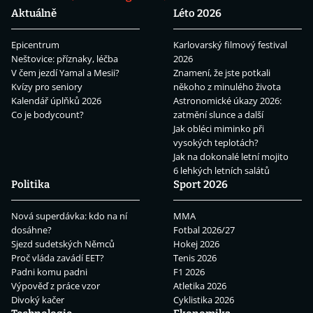
Aktuálně
Léto 2026
Epicentrum
Karlovarský filmový festival
Neštovice: příznaky, léčba
2026
V čem jezdí Yamal a Mesii?
Znamení, že jste potkali
Kvízy pro seniory
někoho z minulého života
Kalendář úplňků 2026
Astronomické úkazy 2026:
Co je bodycount?
zatmění slunce a další
Jak obléci miminko při
vysokých teplotách?
Jak na dokonalé letní mojito
6 lehkých letních salátů
Politika
Sport 2026
Nová superdávka: kdo na ní
MMA
dosáhne?
Fotbal 2026/27
Sjezd sudetských Němců
Hokej 2026
Proč vláda zavádí EET?
Tenis 2026
Padni komu padni
F1 2026
Výpověď z práce vzor
Atletika 2026
Divoký kačer
Cyklistika 2026