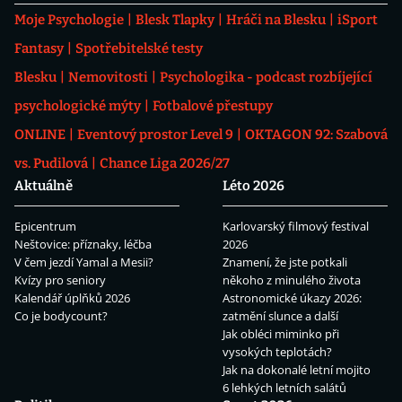
Moje Psychologie
Blesk Tlapky
Hráči na Blesku
iSport
Fantasy
Spotřebitelské testy
Blesku
Nemovitosti
Psychologika - podcast rozbíjející
psychologické mýty
Fotbalové přestupy
ONLINE
Eventový prostor Level 9
OKTAGON 92: Szabová
vs. Pudilová
Chance Liga 2026/27
Aktuálně
Léto 2026
Epicentrum
Karlovarský filmový festival
Neštovice: příznaky, léčba
2026
V čem jezdí Yamal a Mesii?
Znamení, že jste potkali
Kvízy pro seniory
někoho z minulého života
Kalendář úplňků 2026
Astronomické úkazy 2026:
Co je bodycount?
zatmění slunce a další
Jak obléci miminko při
vysokých teplotách?
Jak na dokonalé letní mojito
6 lehkých letních salátů