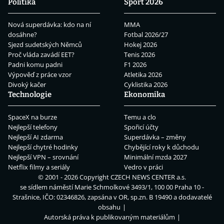
Politika
Sport 2026
Nová superdávka: kdo na ní
MMA
dosáhne?
Fotbal 2026/27
Sjezd sudetských Němců
Hokej 2026
Proč vláda zavádí EET?
Tenis 2026
Padni komu padni
F1 2026
Výpověď z práce vzor
Atletika 2026
Divoký kačer
Cyklistika 2026
Technologie
Ekonomika
SpaceX na burze
Temu a clo
Nejlepší telefony
Spořicí účty
Nejlepší AI zdarma
Superdávka – změny
Nejlepší chytré hodinky
Chybějící roky k důchodu
Nejlepší VPN – srovnání
Minimální mzda 2027
Netflix filmy a seriály
Vedro v práci
© 2001 - 2026 Copyright
CZECH NEWS CENTER a.s.
se sídlem náměstí Marie Schmolkové 3493/1, 100 00 Praha 10 -
Strašnice, IČO: 02346826, zapsána v OR, sp.zn. B 19490 a dodavatelé
obsahu
Autorská práva k publikovaným materiálům