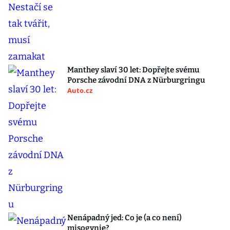
Manthey slaví 30 let: Dopřejte svému
Porsche závodní DNA z Nürburgringu
Auto.cz
Nenápadný jed: Co je (a co není)
misogynie?