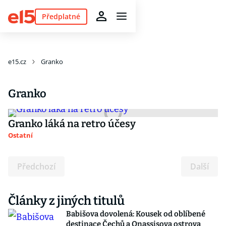
Předplatné
e15.cz
Granko
Granko
Granko láká na retro účesy
Ostatní
Předchozí
Další
Články z jiných titulů
Babišova dovolená: Kousek od oblíbené
destinace Čechů a Onassisova ostrova