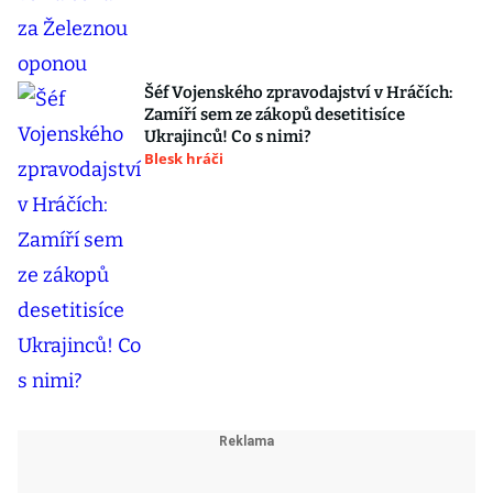
Šéf Vojenského zpravodajství v Hráčích:
Zamíří sem ze zákopů desetitisíce
Ukrajinců! Co s nimi?
Blesk hráči