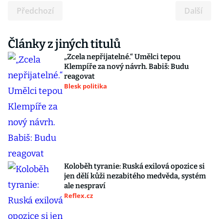
Předchozí
Další
Články z jiných titulů
„Zcela nepřijatelné.“ Umělci tepou
Klempíře za nový návrh. Babiš: Budu
reagovat
Blesk politika
Koloběh tyranie: Ruská exilová opozice si
jen dělí kůži nezabitého medvěda, systém
ale nespraví
Reflex.cz