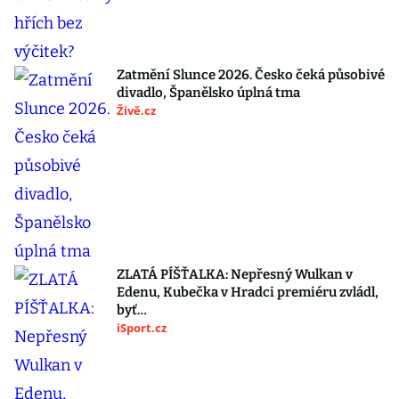
Zatmění Slunce 2026. Česko čeká působivé
divadlo, Španělsko úplná tma
Živě.cz
ZLATÁ PÍŠŤALKA: Nepřesný Wulkan v
Edenu, Kubečka v Hradci premiéru zvládl,
byť…
iSport.cz