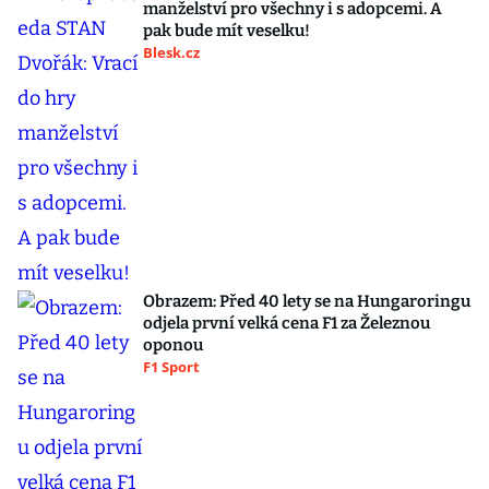
manželství pro všechny i s adopcemi. A
pak bude mít veselku!
Blesk.cz
Obrazem: Před 40 lety se na Hungaroringu
odjela první velká cena F1 za Železnou
oponou
F1 Sport