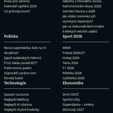
Kvízy pro seniory
někoho z minulého života
Kalendář úplňků 2026
Astronomické úkazy 2026:
Co je bodycount?
zatmění slunce a další
Jak obléci miminko při
vysokých teplotách?
Jak na dokonalé letní mojito
6 lehkých letních salátů
Politika
Sport 2026
Nová superdávka: kdo na ní
MMA
dosáhne?
Fotbal 2026/27
Sjezd sudetských Němců
Hokej 2026
Proč vláda zavádí EET?
Tenis 2026
Padni komu padni
F1 2026
Výpověď z práce vzor
Atletika 2026
Divoký kačer
Cyklistika 2026
Technologie
Ekonomika
SpaceX na burze
Smrt OSVČ
Nejlepší telefony
Spořicí účty
Nejlepší AI zdarma
Superdávka – změny
Nejlepší chytré hodinky
Důchody 2027