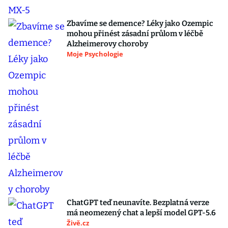
Zbavíme se demence? Léky jako Ozempic
mohou přinést zásadní průlom v léčbě
Alzheimerovy choroby
Moje Psychologie
ChatGPT teď neunavíte. Bezplatná verze
má neomezený chat a lepší model GPT-5.6
Živě.cz