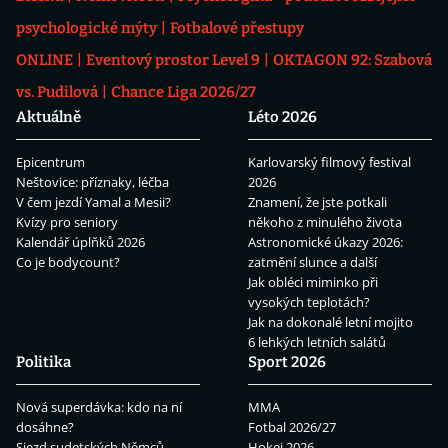
psychologické mýty
Fotbalové přestupy
ONLINE
Eventový prostor Level 9
OKTAGON 92: Szabová
vs. Pudilová
Chance Liga 2026/27
Aktuálně
Léto 2026
Epicentrum
Karlovarský filmový festival
Neštovice: příznaky, léčba
2026
V čem jezdí Yamal a Mesii?
Znamení, že jste potkali
Kvízy pro seniory
někoho z minulého života
Kalendář úplňků 2026
Astronomické úkazy 2026:
Co je bodycount?
zatmění slunce a další
Jak obléci miminko při
vysokých teplotách?
Jak na dokonalé letní mojito
6 lehkých letních salátů
Politika
Sport 2026
Nová superdávka: kdo na ní
MMA
dosáhne?
Fotbal 2026/27
Sjezd sudetských Němců
Hokej 2026