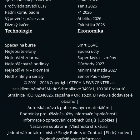
Proč vláda zavádí EET?
Tenis 2026
Padni komu padni
F1 2026
Výpověď z práce vzor
Atletika 2026
Divoký kačer
Cyklistika 2026
Technologie
Ekonomika
SpaceX na burze
Smrt OSVČ
Nejlepší telefony
Spořicí účty
Nejlepší AI zdarma
Superdávka – změny
Nejlepší chytré hodinky
Důchody 2027
Nejlepší VPN – srovnání
Minimální mzda 2027
Netflix filmy a seriály
Senior Pas – slevy
© 2001 - 2026 Copyright
CZECH NEWS CENTER a.s.
se sídlem náměstí Marie Schmolkové 3493/1, 100 00 Praha 10 -
Strašnice, IČO: 02346826, zapsána v OR, sp.zn. B 19490 a dodavatelé
obsahu
Autorská práva k publikovaným materiálům
Podmínky pro užívání služby informační společnosti
Informace o zpracování osobních údajů
Cookies
Nastavení soukromí
Vlastnická struktura
Jednotná kontaktní místa / Single Points of Contact
Etický kodex
Povinně zveřejňované informace