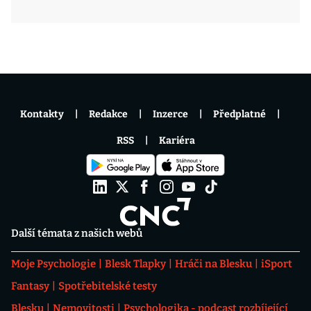
Kontakty
Redakce
Inzerce
Předplatné
RSS
Kariéra
Další témata z našich webů
Moje Psychologie
Blesk Tlapky
Hráči na Blesku
iSport
Fantasy
Spotřebitelské testy
Blesku
Nemovitosti
Psychologika - podcast rozbíjející