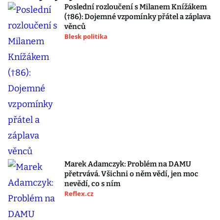
Poslední rozloučení s Milanem Knížákem
(†86): Dojemné vzpomínky přátel a záplava
věnců
Blesk politika
Marek Adamczyk: Problém na DAMU
přetrvává. Všichni o něm vědí, jen moc
nevědí, co s ním
Reflex.cz