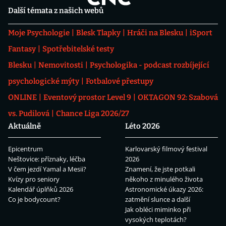
Další témata z našich webů
Moje Psychologie
Blesk Tlapky
Hráči na Blesku
iSport
Fantasy
Spotřebitelské testy
Blesku
Nemovitosti
Psychologika - podcast rozbíjející
psychologické mýty
Fotbalové přestupy
ONLINE
Eventový prostor Level 9
OKTAGON 92: Szabová
vs. Pudilová
Chance Liga 2026/27
Aktuálně
Léto 2026
Epicentrum
Karlovarský filmový festival
Neštovice: příznaky, léčba
2026
V čem jezdí Yamal a Mesii?
Znamení, že jste potkali
Kvízy pro seniory
někoho z minulého života
Kalendář úplňků 2026
Astronomické úkazy 2026:
Co je bodycount?
zatmění slunce a další
Jak obléci miminko při
vysokých teplotách?