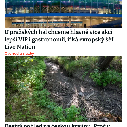
U pražských hal chceme hlavně více akcí,
lepší VIP i gastronomii, říká evropský šéf
Live Nation
Obchod a služby
Děsivý pohled na českou krajinu. Proč v