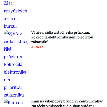
Výhřev, čidla a stačí, říká průzkum.
Pokročilá elektronika není prioritou
zákazníků
Auto.cz
Kam na víkendový brunch v centru Prahy?
Na těchto místech si dlouhou snídani