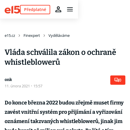
Předplatné
e15.cz
Finexpert
Vyděláváme
Vláda schválila zákon o ochraně
whistleblowerů
onk
0
11. února 2021
·
15:57
Do konce března 2022 budou zřejmě muset firmy
zavést vnitřní systém pro přijímání a vyřizování
oznámení takzvaných whistleblowerů, jinak jim