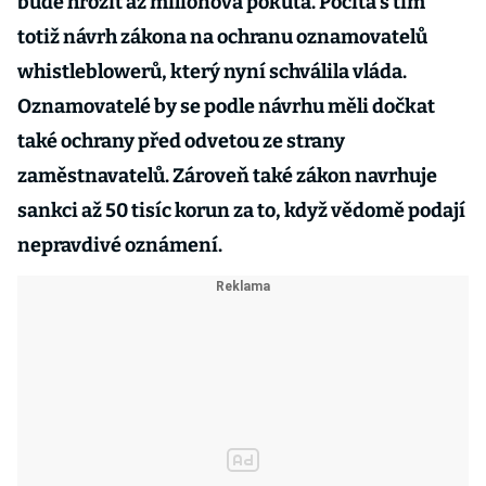
bude hrozit až milionová pokuta. Počítá s tím
totiž návrh zákona na ochranu oznamovatelů
whistleblowerů, který nyní schválila vláda.
Oznamovatelé by se podle návrhu měli dočkat
také ochrany před odvetou ze strany
zaměstnavatelů. Zároveň také zákon navrhuje
sankci až 50 tisíc korun za to, když vědomě podají
nepravdivé oznámení.