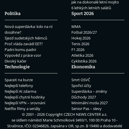
Jak na dokonalé letní mojito
6 lehkých letních salátů
Politika
Sport 2026
Nová superdávka: kdo na ní
MMA
dosáhne?
Fotbal 2026/27
Sjezd sudetských Němců
Hokej 2026
Proč vláda zavádí EET?
Tenis 2026
Padni komu padni
F1 2026
Výpověď z práce vzor
Atletika 2026
Divoký kačer
Cyklistika 2026
Technologie
Ekonomika
SpaceX na burze
Smrt OSVČ
Nejlepší telefony
Spořicí účty
Nejlepší AI zdarma
Superdávka – změny
Nejlepší chytré hodinky
Důchody 2027
Nejlepší VPN – srovnání
Minimální mzda 2027
Netflix filmy a seriály
Senior Pas – slevy
© 2001 - 2026 Copyright
CZECH NEWS CENTER a.s.
se sídlem náměstí Marie Schmolkové 3493/1, 100 00 Praha 10 -
Strašnice, IČO: 02346826, zapsána v OR, sp.zn. B 19490 a dodavatelé