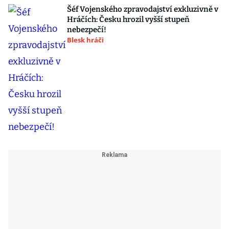
Šéf Vojenského zpravodajství exkluzivně v
Hráčích: Česku hrozil vyšší stupeň
nebezpečí!
Blesk hráči