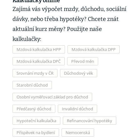
Kalkulačky online
Zajímá vás výpočet mzdy, důchodu, sociální
dávky, nebo třeba hypotéky? Chcete znát
aktuální kurz měny? Použijte naše
kalkulačky:
Mzdová kalkulačka HPP
Mzdová kalkulačka DPP
Mzdová kalkulačka DPČ
Převod měn
Srovnání mzdy v ČR
Důchodový věk
Starobní důchod
Osobní vyměřovací základ pro důchod
Předčasný důchod
Invalidní důchod
Hypoteční kalkulačka
Refinancování hypotéky
Příspěvek na bydlení
Nemocenská