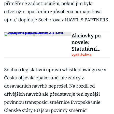
přiměřené zadostiučinění, pokud jim byla
odvetným opatřením způsobena nemajetková
újma,“ doplňuje Sochorová z HAVEL & PARTNERS.
Akciovky po
novele:
Statutární
ředitelé zmizeli
Vyděláváme
z rejstříku,
nově firmy řídí
Snaha o legislativní úpravu whistleblowingu se v
správní rada
Česku objevila opakovaně, ale žádný z
dosavadních návrhů neprošel. Na rozdíl od
dřívějších návrhů ale představuje ten nynější
povinnou transpozici směrnice Evropské unie.
Členské státy EU jsou povinny směrnici