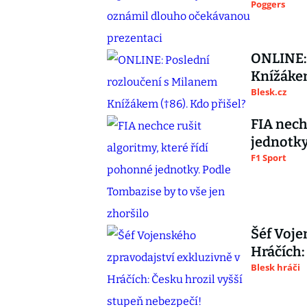
Poggers
ONLINE: 
Knížákem
Blesk.cz
FIA nech
jednotky
F1 Sport
Šéf Voje
Hráčích:
Blesk hráči