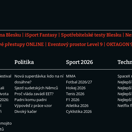
 na Blesku
iSport Fantasy
Spotřebitelské testy Blesku
Ne
vé přestupy ONLINE
Eventový prostor Level 9
OKTAGON 92
Politika
Sport 2026
Techn
estival
Nová superdávka: kdo na ní
MMA
SpaceX 
dosáhne?
Fotbal 2026/27
Nejlepší
ali
Sjezd sudetských Němců
Hokej 2026
Nejlepší
ivota
Proč vláda zavádí EET?
Tenis 2026
Nejlepší
2026:
Padni komu padni
F1 2026
Nejlepší
í
Výpověď z práce vzor
Atletika 2026
Netflix f
i
Divoký kačer
Cyklistika 2026
 mojito
átů