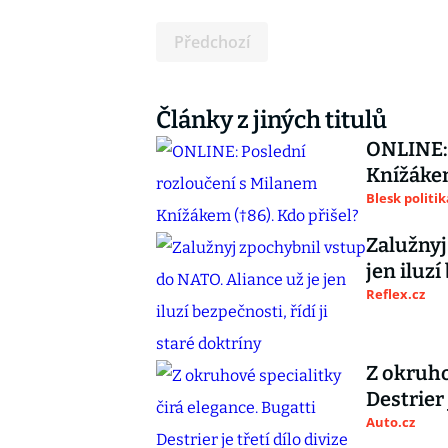
Předchozí
Články z jiných titulů
ONLINE: 
Knížákem
Blesk politik
Zalužnyj
jen iluzí
Reflex.cz
Z okruho
Destrier 
Auto.cz