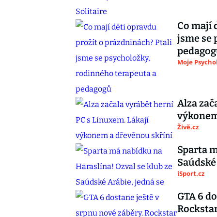
Co mají 
jsme se 
pedagog
Moje Psycho
Alza zač
výkonem
Živě.cz
Sparta m
Saúdské 
iSport.cz
GTA 6 do
Rocksta