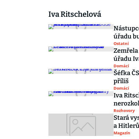
Iva Ritschelová
Nástupce
úřadu b
Ostatní
Zemřela 
úřadu Iv
Domácí
Šéfka ČS
příliš
Domácí
Iva Rits
nerozkol
Rozhovory
Stará vy
a Hitler
Magazín