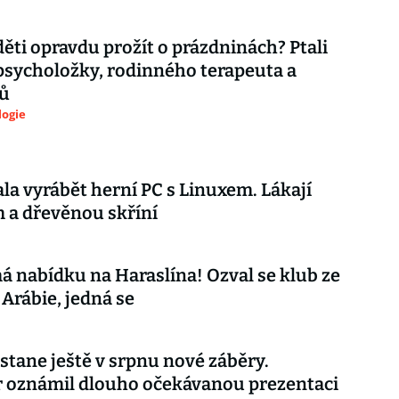
děti opravdu prožít o prázdninách? Ptali
psycholožky, rodinného terapeuta a
ů
logie
ala vyrábět herní PC s Linuxem. Lákají
 a dřevěnou skříní
á nabídku na Haraslína! Ozval se klub ze
Arábie, jedná se
stane ještě v srpnu nové záběry.
r oznámil dlouho očekávanou prezentaci