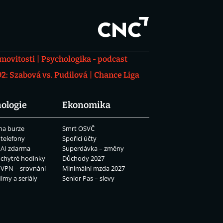
movitosti
Psychologika - podcast
: Szabová vs. Pudilová
Chance Liga
ologie
Ekonomika
na burze
Smrt OSVČ
 telefony
Spořicí účty
 AI zdarma
Superdávka – změny
 chytré hodinky
Důchody 2027
 VPN – srovnání
Minimální mzda 2027
ilmy a seriály
Senior Pas – slevy