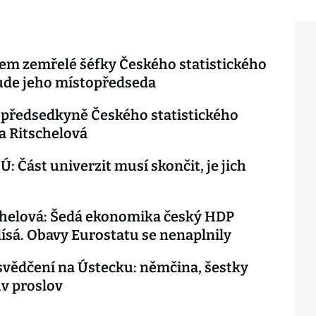
m zemřelé šéfky Českého statistického
ude jeho místopředseda
předsedkyně Českého statistického
a Ritschelová
Ú: Část univerzit musí skončit, je jich
chelová: Šedá ekonomika český HDP
ísá. Obavy Eurostatu se nenaplnily
svědčení na Ústecku: němčina, šestky
ův proslov