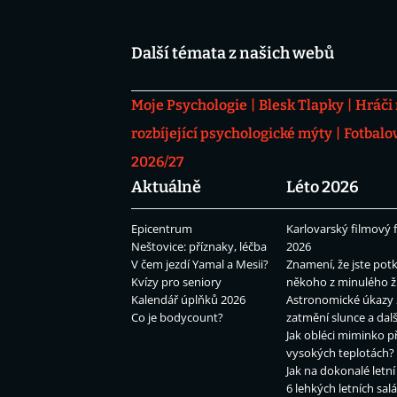
Další témata z našich webů
Moje Psychologie
Blesk Tlapky
Hráči
rozbíjející psychologické mýty
Fotbalo
2026/27
Aktuálně
Léto 2026
Epicentrum
Karlovarský filmový f
Neštovice: příznaky, léčba
2026
V čem jezdí Yamal a Mesii?
Znamení, že jste potk
Kvízy pro seniory
někoho z minulého ž
Kalendář úplňků 2026
Astronomické úkazy 
Co je bodycount?
zatmění slunce a dalš
Jak obléci miminko př
vysokých teplotách?
Jak na dokonalé letní
6 lehkých letních sal