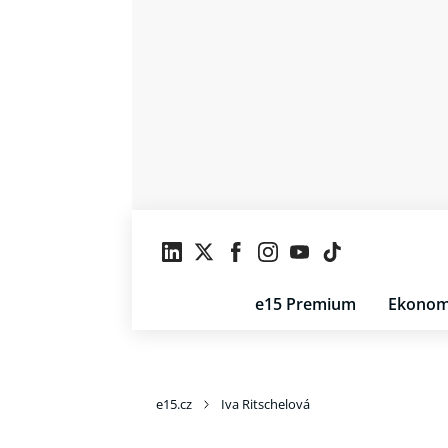
e15 Premium
Ekonom
e15.cz
Iva Ritschelová