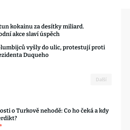
tun kokainu za desítky miliard.
dní akce slaví úspěch
lumbijců vyšly do ulic, protestují proti
rezidenta Duqueho
Další
sti o Turkově nehodě: Co ho čeká a kdy
rdikt?
a