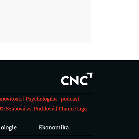
movitosti
Psychologika - podcast
: Szabová vs. Pudilová
Chance Liga
ologie
Ekonomika