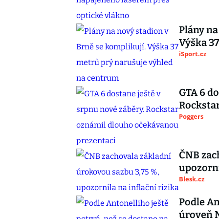
Plány na
Výška 37
iSport.cz
GTA 6 do
Rocksta
Poggers
ČNB zach
upozorni
Blesk.cz
Podle An
úroveň N