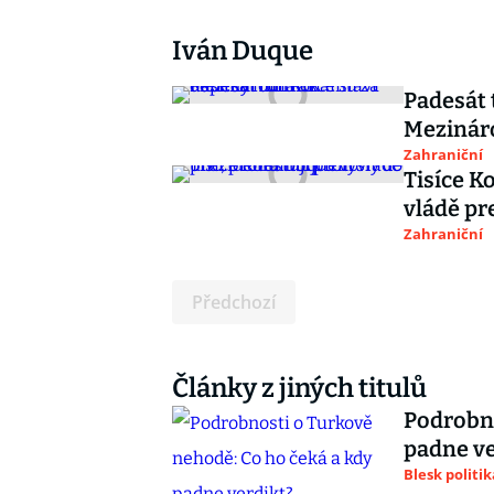
Iván Duque
Padesát 
Mezináro
Zahraniční
Tisíce Ko
vládě p
Zahraniční
Předchozí
Články z jiných titulů
Podrobno
padne ve
Blesk politik