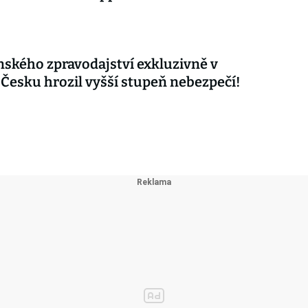
nského zpravodajství exkluzivně v
 Česku hrozil vyšší stupeň nebezpečí!