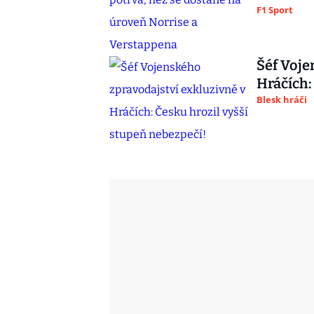
F1 Sport
Šéf Voje
Hráčích:
Blesk hráči