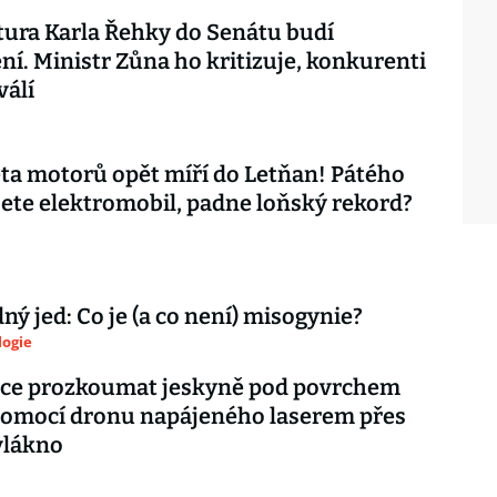
ura Karla Řehky do Senátu budí
ní. Ministr Zůna ho kritizuje, konkurenti
válí
ěta motorů opět míří do Letňan! Pátého
ijete elektromobil, padne loňský rekord?
ý jed: Co je (a co není) misogynie?
logie
ce prozkoumat jeskyně pod povrchem
pomocí dronu napájeného laserem přes
vlákno