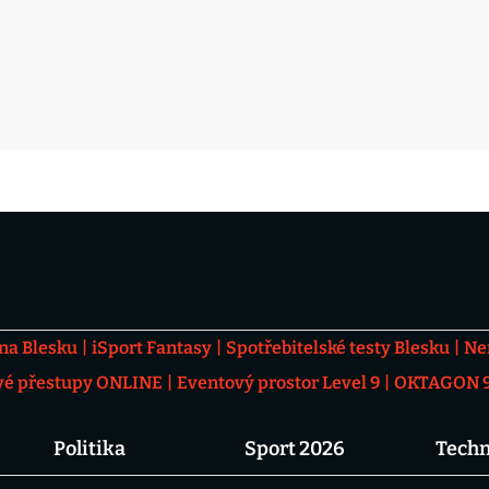
 na Blesku
iSport Fantasy
Spotřebitelské testy Blesku
Ne
vé přestupy ONLINE
Eventový prostor Level 9
OKTAGON 92
Politika
Sport 2026
Techn