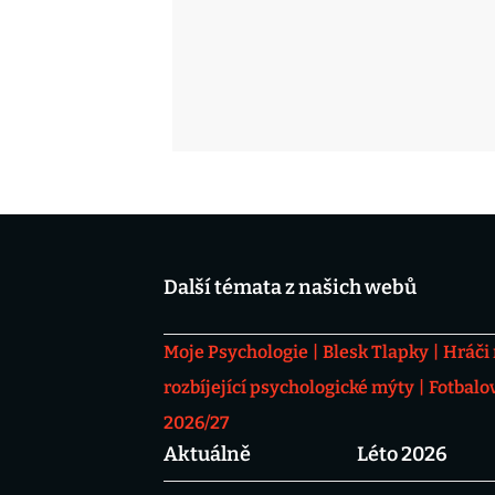
Další témata z našich webů
Moje Psychologie
Blesk Tlapky
Hráči
rozbíjející psychologické mýty
Fotbalo
2026/27
Aktuálně
Léto 2026