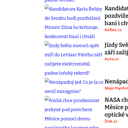
Kandidat
pozdviže
haní i ch
Reflex.cz
Jízdy Sv
září zaž
Auto.cz
Nenápadn
Moje Psycho
NASA ch
Měsíce 
optické 
Živě.cz