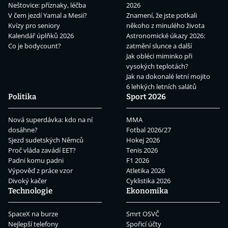
Neštovice: příznaky, léčba
2026
V čem jezdí Yamal a Mesii?
Znamení, že jste potkali
Kvízy pro seniory
někoho z minulého života
Kalendář úplňků 2026
Astronomické úkazy 2026:
Co je bodycount?
zatmění slunce a další
Jak obléci miminko při
vysokých teplotách?
Jak na dokonalé letní mojito
6 lehkých letních salátů
Politika
Sport 2026
Nová superdávka: kdo na ní
MMA
dosáhne?
Fotbal 2026/27
Sjezd sudetských Němců
Hokej 2026
Proč vláda zavádí EET?
Tenis 2026
Padni komu padni
F1 2026
Výpověď z práce vzor
Atletika 2026
Divoký kačer
Cyklistika 2026
Technologie
Ekonomika
SpaceX na burze
Smrt OSVČ
Nejlepší telefony
Spořicí účty