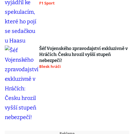
F1 Sport
Šéf Vojenského zpravodajství exkluzivně v
Hráčích: Česku hrozil vyšší stupeň
nebezpečí!
Blesk hráči