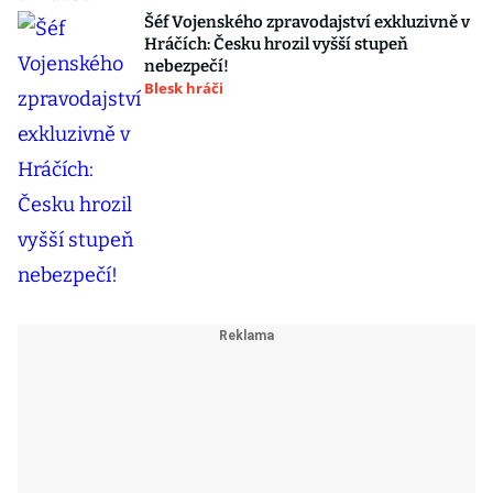
Šéf Vojenského zpravodajství exkluzivně v
Hráčích: Česku hrozil vyšší stupeň
nebezpečí!
Blesk hráči