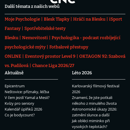
Další témata z našich webů
Moje Psychologie
Blesk Tlapky
Hráči na Blesku
iSport
Fantasy
Spotřebitelské testy
Blesku
Nemovitosti
Psychologika - podcast rozbíjející
psychologické mýty
Fotbalové přestupy
ONLINE
Eventový prostor Level 9
OKTAGON 92: Szabová
vs. Pudilová
Chance Liga 2026/27
Aktuálně
Léto 2026
Epicentrum
Karlovarský filmový festival
Neštovice: příznaky, léčba
2026
V čem jezdí Yamal a Mesii?
Znamení, že jste potkali
Kvízy pro seniory
někoho z minulého života
Kalendář úplňků 2026
Astronomické úkazy 2026:
Co je bodycount?
zatmění slunce a další
Jak obléci miminko při
vysokých teplotách?