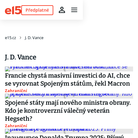
Předplatné
e15.cz
J. D. Vance
J. D. Vance
Francie chystá masivní investici do AI, chce
se vyrovnat Spojeným státům, řekl Macron
Zahraniční
Spojené státy mají nového ministra obrany.
Kdo je kontroverzní válečný veterán
Hegseth?
Zahraniční
Inaugurace Donalda Trumpa 2025: Přímý