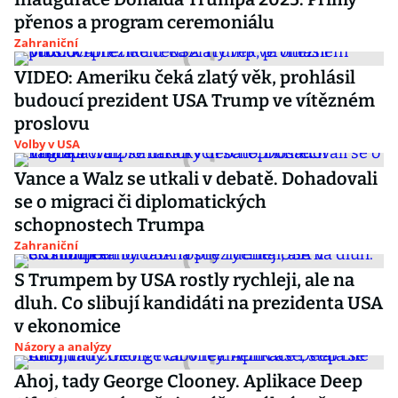
přenos a program ceremoniálu
Zahraniční
VIDEO: Ameriku čeká zlatý věk, prohlásil
budoucí prezident USA Trump ve vítězném
proslovu
Volby v USA
Vance a Walz se utkali v debatě. Dohadovali
se o migraci či diplomatických
schopnostech Trumpa
Zahraniční
S Trumpem by USA rostly rychleji, ale na
dluh. Co slibují kandidáti na prezidenta USA
v ekonomice
Názory a analýzy
Ahoj, tady George Clooney. Aplikace Deep