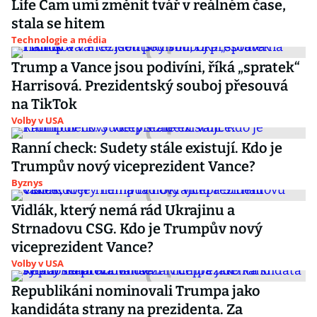
Life Cam umí změnit tvář v reálném čase,
stala se hitem
Technologie a média
Trump a Vance jsou podivíni, říká „spratek“
Harrisová. Prezidentský souboj přesouvá
na TikTok
Volby v USA
Ranní check: Sudety stále existují. Kdo je
Trumpův nový viceprezident Vance?
Byznys
Vidlák, který nemá rád Ukrajinu a
Strnadovu CSG. Kdo je Trumpův nový
viceprezident Vance?
Volby v USA
Republikáni nominovali Trumpa jako
kandidáta strany na prezidenta. Za