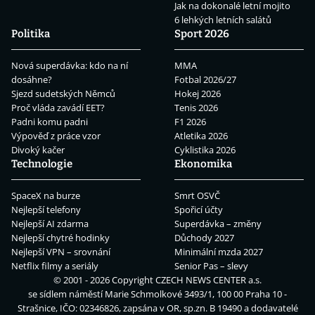
Jak na dokonalé letní mojito
6 lehkých letních salátů
Politika
Sport 2026
Nová superdávka: kdo na ní
MMA
dosáhne?
Fotbal 2026/27
Sjezd sudetských Němců
Hokej 2026
Proč vláda zavádí EET?
Tenis 2026
Padni komu padni
F1 2026
Výpověď z práce vzor
Atletika 2026
Divoký kačer
Cyklistika 2026
Technologie
Ekonomika
SpaceX na burze
Smrt OSVČ
Nejlepší telefony
Spořicí účty
Nejlepší AI zdarma
Superdávka – změny
Nejlepší chytré hodinky
Důchody 2027
Nejlepší VPN – srovnání
Minimální mzda 2027
Netflix filmy a seriály
Senior Pas – slevy
© 2001 - 2026 Copyright
CZECH NEWS CENTER a.s.
se sídlem náměstí Marie Schmolkové 3493/1, 100 00 Praha 10 -
Strašnice, IČO: 02346826, zapsána v OR, sp.zn. B 19490 a dodavatelé