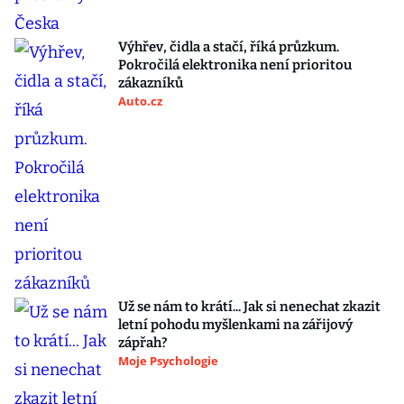
Výhřev, čidla a stačí, říká průzkum.
Pokročilá elektronika není prioritou
zákazníků
Auto.cz
Už se nám to krátí... Jak si nenechat zkazit
letní pohodu myšlenkami na zářijový
zápřah?
Moje Psychologie