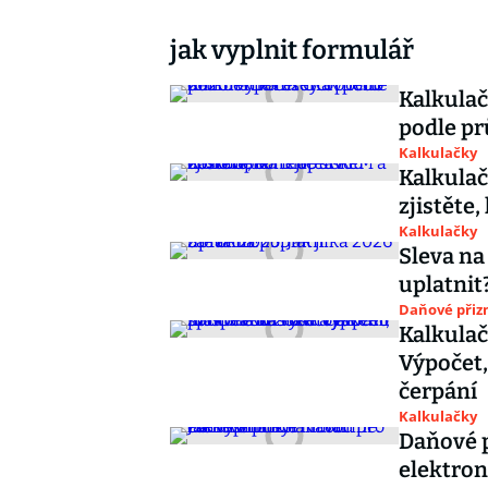
jak vyplnit formulář
Kalkula
podle p
Kalkulačky
Kalkulač
zjistěte
Kalkulačky
Sleva na
uplatnit
Daňové přiz
Kalkulač
Výpočet,
čerpání
Kalkulačky
Daňové p
elektro