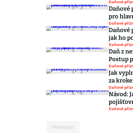
Daňové přiz
Daňové přiznání OSVČ 202
pro hlav
Daňové přiz
Daňové p
jak ho p
Daňové přiz
Daň z nem
Postup p
Daňové přiz
Jak vypl
za krok
Daňové přiz
Návod: J
pojišťov
Daňové přiz
Předchozí