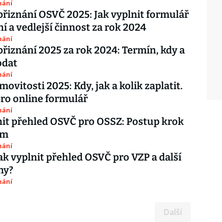
nání
5: Jak vyplnit formulář
ní a vedlejší činnost za rok 2024
nání
řiznání 2025 za rok 2024: Termín, kdy a
odat
nání
ovitosti 2025: Kdy, jak a kolik zaplatit.
ro online formulář
nání
nit přehled OSVČ pro OSSZ: Postup krok
em
nání
ak vyplnit přehled OSVČ pro VZP a další
ny?
nání
Další