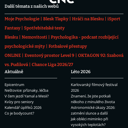
Další témata z našich webů
Moje Psychologie
Blesk Tlapky
Hráči na Blesku
iSport
Fantasy
Spotřebitelské testy
Blesku
Nemovitosti
Psychologika - podcast rozbíjející
psychologické mýty
Fotbalové přestupy
ONLINE
Eventový prostor Level 9
OKTAGON 92: Szabová
vs. Pudilová
Chance Liga 2026/27
Aktuálně
Léto 2026
Epicentrum
Karlovarský filmový festival
Neštovice: příznaky, léčba
2026
V čem jezdí Yamal a Mesii?
Znamení, že jste potkali
Kvízy pro seniory
někoho z minulého života
Kalendář úplňků 2026
Astronomické úkazy 2026:
Co je bodycount?
zatmění slunce a další
Jak obléci miminko při
vysokých teplotách?