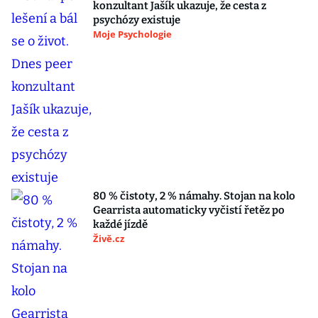
konzultant Jašík ukazuje, že cesta z
psychózy existuje
Moje Psychologie
80 % čistoty, 2 % námahy. Stojan na kolo
Gearrista automaticky vyčistí řetěz po
každé jízdě
Živě.cz