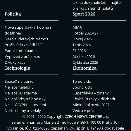
Jak na dokonalé letní mojito
6 lehkých letních salátů
Politika
Sport 2026
Nová superdávka: kdo na ní
MMA
dosáhne?
Fotbal 2026/27
Sjezd sudetských Němců
Hokej 2026
Proč vláda zavádí EET?
Tenis 2026
Padni komu padni
F1 2026
Výpověď z práce vzor
Atletika 2026
Divoký kačer
Cyklistika 2026
Technologie
Ekonomika
SpaceX na burze
Temu a clo
Nejlepší telefony
Spořicí účty
Nejlepší AI zdarma
Superdávka – změny
Nejlepší chytré hodinky
Chybějící roky k důchodu
Nejlepší VPN – srovnání
Minimální mzda 2027
Netflix filmy a seriály
Vedro v práci
© 2001 - 2026 Copyright
CZECH NEWS CENTER a.s.
se sídlem náměstí Marie Schmolkové 3493/1, 100 00 Praha 10 -
Strašnice, IČO: 02346826, zapsána v OR, sp.zn. B 19490 a dodavatelé