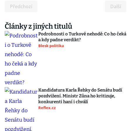
Předchozí
Další
Články z jiných titulů
Podrobnosti o Turkově nehodě: Co ho čeká
a kdy padne verdikt?
Blesk politika
Kandidatura Karla Řehky do Senátu budí
pozdvižení. Ministr Zůna ho kritizuje,
konkurenti haní i chválí
Reflex.cz