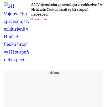
Šéf Vojenského zpravodajství exkluzivně v
Hráčích: Česku hrozil vyšší stupeň
nebezpečí!
Blesk hráči