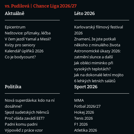
vs. Pudilová
Chance Liga 2026/27
Aktuálně
Léto 2026
Epicentrum
Karlovarský filmový festival
Neštovice: příznaky, léčba
2026
V čem jezdí Yamal a Mesii?
Znamení, že jste potkali
Kvízy pro seniory
někoho z minulého života
Kalendář úplňků 2026
Astronomické úkazy 2026:
Co je bodycount?
zatmění slunce a další
Jak obléci miminko při
vysokých teplotách?
Jak na dokonalé letní mojito
6 lehkých letních salátů
Politika
Sport 2026
Nová superdávka: kdo na ní
MMA
dosáhne?
Fotbal 2026/27
Sjezd sudetských Němců
Hokej 2026
Proč vláda zavádí EET?
Tenis 2026
Padni komu padni
F1 2026
Výpověď z práce vzor
Atletika 2026