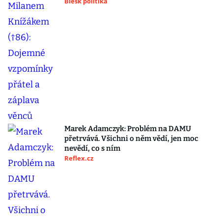
Blesk politika
Marek Adamczyk: Problém na DAMU
přetrvává. Všichni o něm vědí, jen moc
nevědí, co s ním
Reflex.cz