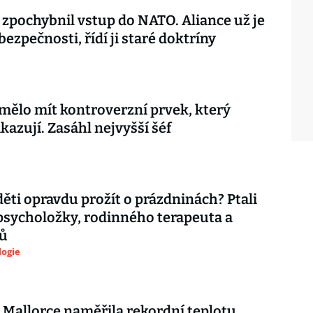
 zpochybnil vstup do NATO. Aliance už je
 bezpečnosti, řídí ji staré doktríny
mělo mít kontroverzní prvek, který
kazují. Zasáhl nejvyšší šéf
děti opravdu prožít o prázdninách? Ptali
psycholožky, rodinného terapeuta a
ů
logie
 Mallorce naměřila rekordní teplotu