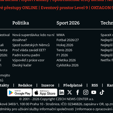
vé přestupy ONLINE
Eventový prostor Level 9
OKTAGON 92
Politika
Sport 2026
Techn
estival
Nová superdávka: kdo na ní
MMA
SpaceX 
dosáhne?
Fotbal 2026/27
Nejlepší
ali
Sjezd sudetských Němců
Hokej 2026
Nejlepší
ivota
Proč vláda zavádí EET?
Tenis 2026
Nejlepší
2026:
Padni komu padni
F1 2026
Nejlepší
í
Výpověď z práce vzor
Atletika 2026
Netflix f
i
Divoký kačer
Cyklistika 2026
 mojito
átů
takty
Redakce
Inzerce
Předplatné
RSS
Kar
© 2001 - 2026 Copyright
CZECH NEWS CENTER a.s.
ové 3493/1, 100 00 Praha 10 - Strašnice, IČO: 02346826, zapsána v OR, sp.z
dmínky pro užívání služby informační společnosti
Informace o zpracování