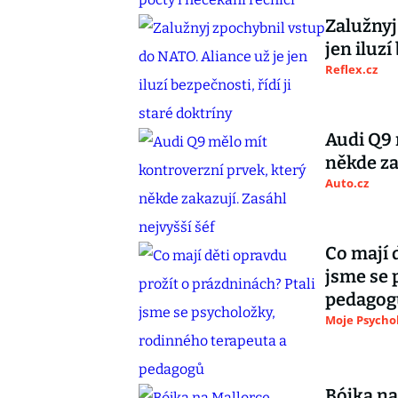
Zalužnyj
jen iluzí
Reflex.cz
Audi Q9 
někde za
Auto.cz
Co mají 
jsme se 
pedagog
Moje Psycho
Bójka na