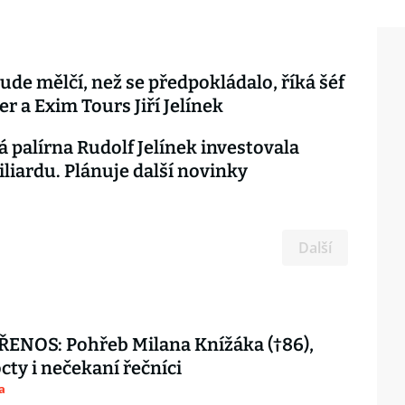
ude mělčí, než se předpokládalo, říká šéf
er a Exim Tours Jiří Jelínek
á palírna Rudolf Jelínek investovala
liardu. Plánuje další novinky
Další
ENOS: Pohřeb Milana Knížáka (†86),
octy i nečekaní řečníci
a