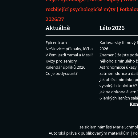
rozbíjející psychologické mýty
Fotbalo
2026/27
Aktuálně
Léto 2026
Epicentrum
Karlovarský filmový f
Neštovice: příznaky, léčba
2026
V čem jezdí Yamal a Mesii?
Znamení, že jste potk
Kvízy pro seniory
někoho z minulého ž
Kalendář úplňků 2026
Astronomické úkazy 
Co je bodycount?
zatmění slunce a dalš
Jak obléci miminko př
vysokých teplotách?
Jak na dokonalé letní
6 lehkých letních sal
Kon
se sídlem náměstí Marie Schmolk
Autorská práva k publikovaným materiálům
Po