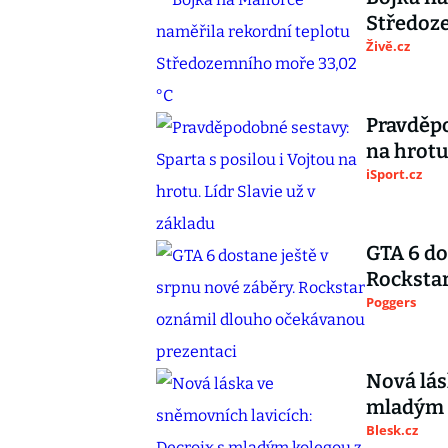
Středoz
Živě.cz
Pravděpo
na hrotu
iSport.cz
GTA 6 do
Rocksta
Poggers
Nová lás
mladým 
Blesk.cz