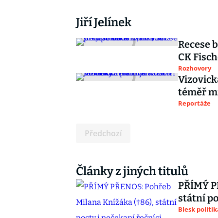
Jiří Jelínek
Recese b
CK Fisch
Rozhovory
Vizovick
téměř mi
Reportáže
Předchozí
Články z jiných titulů
PŘÍMÝ PŘ
státní p
Blesk politik