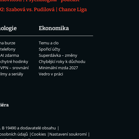
: Szabová vs. Pudilová
Chance Liga
ologie
Ekonomika
na burze
Temu a clo
 telefony
Spořicí účty
 AI zdarma
Superdávka – změny
 chytré hodinky
Chybějící roky k důchodu
 VPN – srovnání
Minimální mzda 2027
ilmy a seriály
Vedro v práci
iéra
n. B 19490 a dodavatelé obsahu
 osobních údajů
Cookies
Nastavení soukromí