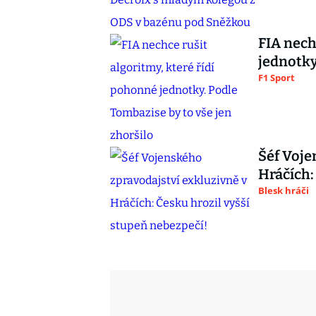
FIA nech
jednotky
F1 Sport
Šéf Voje
Hráčích:
Blesk hráči