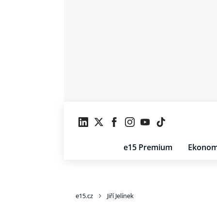
e15 Premium
Ekonom
e15.cz
Jiří Jelínek